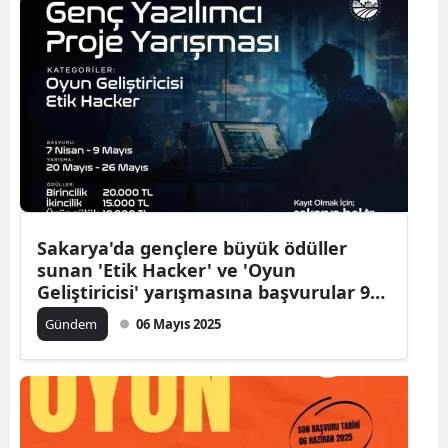
Sakarya'da gençlere büyük ödüller
sunan 'Etik Hacker' ve 'Oyun
Geliştiricisi' yarışmasına başvurular 9
Mayıs'a kadar alınacak
Gündem
06 Mayıs 2025