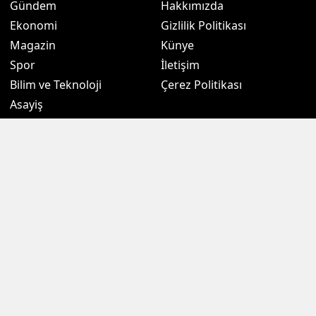
Gündem
Hakkımızda
Ekonomi
Gizlilik Politikası
Magazin
Künye
Spor
İletişim
Bilim ve Teknoloji
Çerez Politikası
Asayiş
Eğitim
Politika
Sağlık
Kültür Sanat
3. Sayfa
Borsalar
Hava Durumu
Altın Fiyatları
Namaz Vakitleri
Döviz Fiyatları
Puan Durumu
Kripto Paralar
Eczaneler