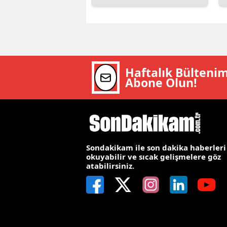
E
E
E
Haftalık Bülteni
E
Abone Olun!
E
G
G
Sondakikam ile son dakika haberleri
okuyabilir ve sıcak gelişmelere göz
G
atabilirsiniz.
H
H
I