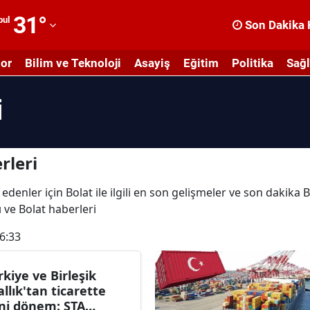
31
°
bul
Son Dakika 
dana
or
Bilim ve Teknoloji
Asayiş
Eğitim
Politika
Sağl
dıyaman
i
fyonkarahisar
ğrı
masya
rleri
nkara
edenler için Bolat ile ilgili en son gelişmeler ve son dakika 
rı ve Bolat haberleri
ntalya
6:33
rtvin
ydın
rkiye ve Birleşik
allık'tan ticarette
alıkesir
ni dönem: STA