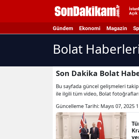
İstan
Açık
A
Gündem
Ekonomi
Magazin
Sp
A
Bolat Haberler
A
A
A
Son Dakika Bolat Habe
A
Bu sayfada güncel gelişmeleri takip 
ile ilgili tüm video, Bolat fotoğrafla
A
Güncelleme Tarihi:
Mayıs 07, 2025 1
A
A
Tü
Kr
B
ye