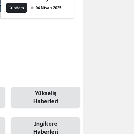
seviyeye ulaşıldı
Gündem
04 Nisan 2025
Yükseliş
Haberleri
İngiltere
Haberleri