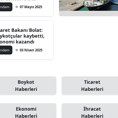
zakereleri
ilecik
ündem
07 Mayıs 2025
mmuzda başlıyor
ingöl
tlis
caret Bakanı Bolat:
ykotçular kaybetti,
olu
onomi kazandı
urdur
ündem
03 Nisan 2025
ursa
anakkale
ankırı
Boykot
Ticaret
Haberleri
Haberleri
orum
enizli
Ekonomi
İhracat
iyarbakır
Haberleri
Haberleri