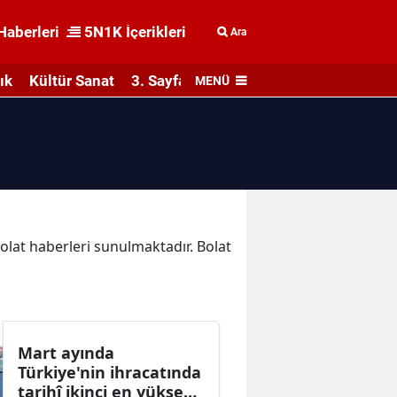
Haberleri
5N1K İçerikleri
Ara
ık
Kültür Sanat
3. Sayfa
MENÜ
Bolat haberleri sunulmaktadır. Bolat
Mart ayında
Türkiye'nin ihracatında
tarihî ikinci en yüksek