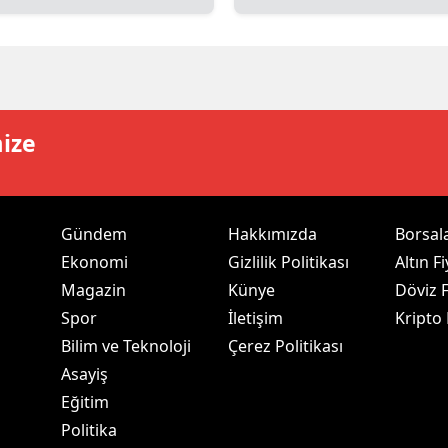
dirne
lazığ
rzincan
mize
rzurum
skişehir
aziantep
Gündem
Hakkımızda
Borsal
Ekonomi
Gizlilik Politikası
Altın Fi
iresun
Magazin
Künye
Döviz F
ümüşhane
Spor
İletişim
Kripto
Bilim ve Teknoloji
Çerez Politikası
akkari
Asayiş
atay
Eğitim
Politika
sparta