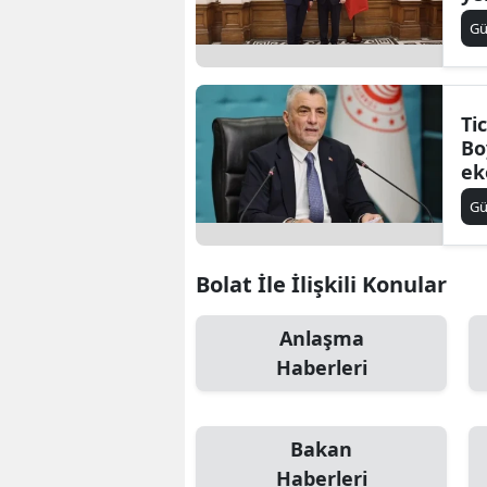
mü
B
G
Te
B
Bi
Ti
Bo
B
ek
B
G
B
Bolat İle İlişkili Konular
Ç
Anlaşma
Ç
Haberleri
Ç
D
Bakan
D
Haberleri