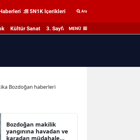
Haberleri
5N1K İçerikleri
Ara
ık
Kültür Sanat
3. Sayfa
MENÜ
akika Bozdoğan haberleri
Bozdoğan makilik
yangınına havadan ve
karadan müdahale