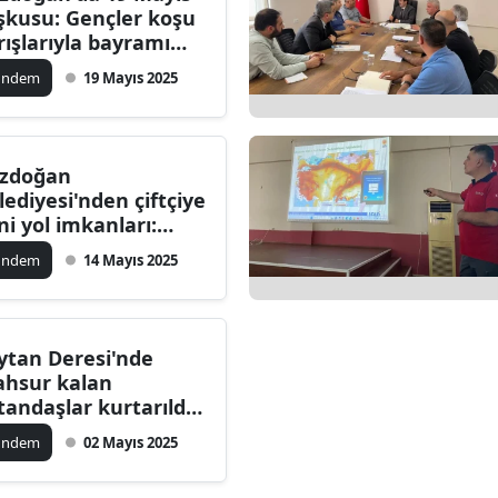
şkusu: Gençler koşu
dirne
rışlarıyla bayramı
tladı
lazığ
ündem
19 Mayıs 2025
rzincan
rzurum
zdoğan
lediyesi'nden çiftçiye
skişehir
ni yol imkanları:
rımsal üretim için
aziantep
ündem
14 Mayıs 2025
dernizasyon
mlesi
iresun
ümüşhane
ytan Deresi'nde
hsur kalan
akkari
tandaşlar kurtarıldı:
zdoğan Belediyesi
atay
ündem
02 Mayıs 2025
yakkuzda
sparta