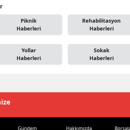
r
ersin
stanbul
Piknik
Rehabilitasyon
Haberleri
Haberleri
zmir
ars
Yollar
Sokak
astamonu
Haberleri
Haberleri
ayseri
rklareli
ırşehir
mize
ocaeli
onya
ütahya
Gündem
Hakkımızda
Borsal