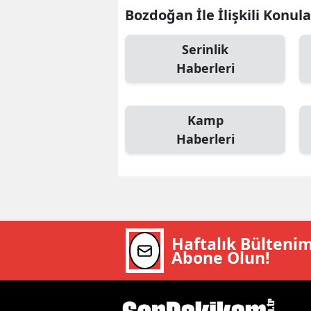
Bozdoğan İle İlişkili Konula
M
Serinlik
İ
Haberleri
İ
K
Kamp
K
Haberleri
K
Kı
K
Haftalık Bülteni
K
Abone Olun!
K
K