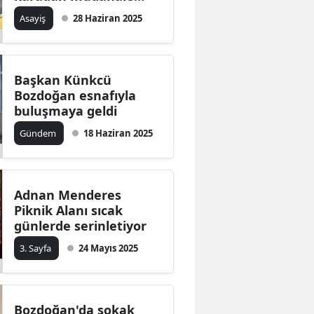
ediliyor
Asayiş
28 Haziran 2025
Başkan Künkcü
Bozdoğan esnafıyla
buluşmaya geldi
Gündem
18 Haziran 2025
Adnan Menderes
Piknik Alanı sıcak
günlerde serinletiyor
3. Sayfa
24 Mayıs 2025
Bozdoğan'da sokak