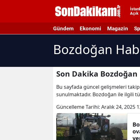
İstan
Açık
A
Gündem
Ekonomi
Magazin
Sp
A
Bozdoğan Habe
A
A
A
Son Dakika Bozdoğan 
A
Bu sayfada güncel gelişmeleri takip
sunulmaktadır. Bozdoğan ile ilgili 
A
Güncelleme Tarihi:
Aralık 24, 2025 1
A
A
Bo
ov
B
ye