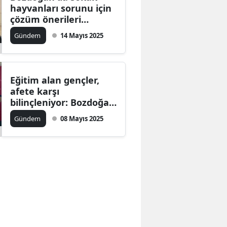
hayvanları sorunu için
çözüm önerileri
masaya yatırıldı
Gündem
14 Mayıs 2025
Eğitim alan gençler,
afete karşı
bilinçleniyor: Bozdoğan
MYO'da ilk yardım
Gündem
08 Mayıs 2025
eğitimi verildi