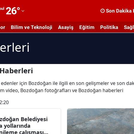
26
°
bul
Son Dakika 
dana
or
Bilim ve Teknoloji
Asayiş
Eğitim
Politika
Sağl
dıyaman
rleri
fyonkarahisar
ğrı
masya
Haberleri
nkara
 edenler için Bozdoğan ile ilgili en son gelişmeler ve son d
tüm video, Bozdoğan fotoğrafları ve Bozdoğan haberleri
ntalya
2:20
rtvin
ydın
zdoğan Belediyesi
a yollarında
alıkesir
nileme çalışması