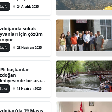
pıyor
ilecik
 Sayfa
24 Aralık 2025
ingöl
tlis
zdoğanda sokak
yvanları için çözüm
olu
anıyor
urdur
 Sayfa
28 Haziran 2025
ursa
anakkale
Pli başkanlar
zdoğan
ankırı
lediyesinde bir araya
ldi
orum
litika
13 Haziran 2025
enizli
iyarbakır
zdoğan'da 19 Mayıs