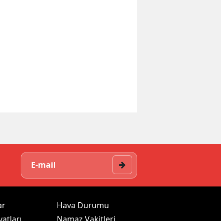
ar
Hava Durumu
yatları
Namaz Vakitleri