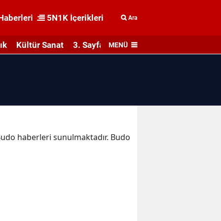
Haberleri
5N1K İçerikleri
Ara
ık
Kültür Sanat
3. Sayfa
MENÜ
a Budo haberleri sunulmaktadır. Budo