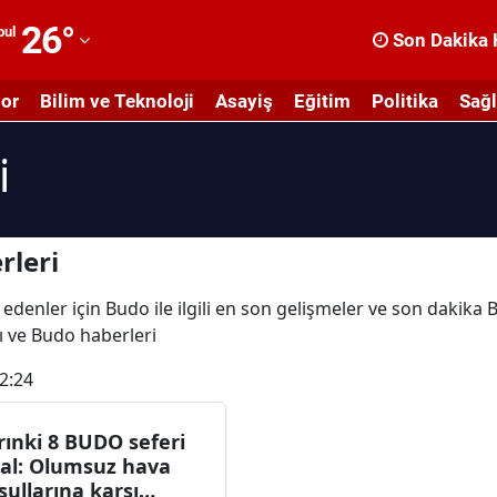
26
°
bul
Son Dakika 
dana
or
Bilim ve Teknoloji
Asayiş
Eğitim
Politika
Sağl
dıyaman
i
fyonkarahisar
ğrı
masya
rleri
nkara
 edenler için Budo ile ilgili en son gelişmeler ve son dakik
rı ve Budo haberleri
ntalya
2:24
rtvin
ydın
rınki 8 BUDO seferi
tal: Olumsuz hava
alıkesir
şullarına karşı