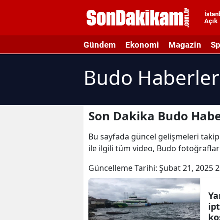
İstan
Açık
A
Gündem
Ekonomi
Magazin
Sp
A
Budo Haberler
A
A
A
Son Dakika Budo Habe
A
Bu sayfada güncel gelişmeleri takip
ile ilgili tüm video, Budo fotoğrafla
A
Güncelleme Tarihi:
Şubat 21, 2025 2
A
A
Ya
ip
B
ko