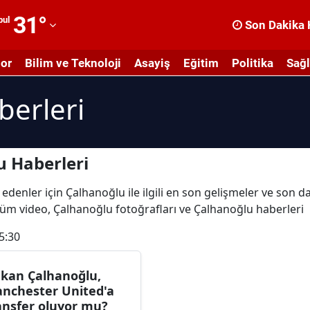
31
°
bul
Son Dakika 
dana
or
Bilim ve Teknoloji
Asayiş
Eğitim
Politika
Sağl
dıyaman
berleri
fyonkarahisar
ğrı
masya
u Haberleri
nkara
edenler için Çalhanoğlu ile ilgili en son gelişmeler ve son 
 tüm video, Çalhanoğlu fotoğrafları ve Çalhanoğlu haberleri
ntalya
5:30
rtvin
ydın
kan Çalhanoğlu,
nchester United'a
alıkesir
ansfer oluyor mu?