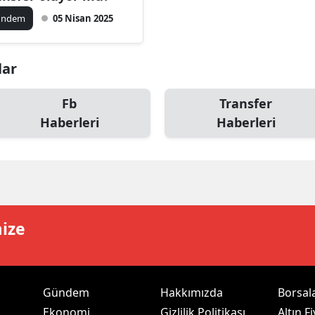
ilecik
ündem
05 Nisan 2025
ingöl
lar
tlis
olu
Fb
Transfer
Haberleri
Haberleri
urdur
ursa
anakkale
ankırı
mize
orum
enizli
Gündem
Hakkımızda
Borsal
iyarbakır
Ekonomi
Gizlilik Politikası
Altın Fi