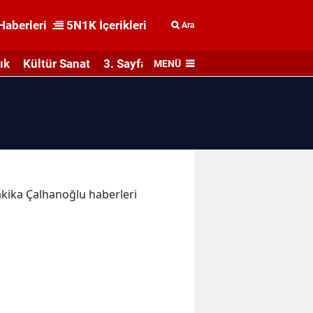
Haberleri
5N1K İçerikleri
Ara
ık
Kültür Sanat
3. Sayfa
MENÜ
dakika Çalhanoğlu haberleri