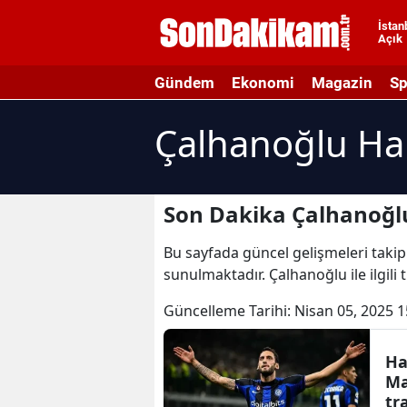
İstan
Açık
A
Gündem
Ekonomi
Magazin
Sp
A
Çalhanoğlu Ha
A
A
A
Son Dakika Çalhanoğl
A
Bu sayfada güncel gelişmeleri takip 
sunulmaktadır. Çalhanoğlu ile ilgili
A
Güncelleme Tarihi:
Nisan 05, 2025 1
A
A
Ha
Ma
B
tr