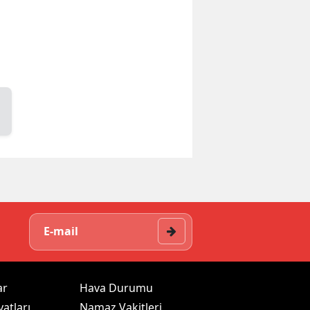
ar
Hava Durumu
yatları
Namaz Vakitleri