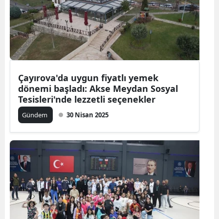
Çayırova'da uygun fiyatlı yemek
dönemi başladı: Akse Meydan Sosyal
Tesisleri'nde lezzetli seçenekler
Gündem
30 Nisan 2025