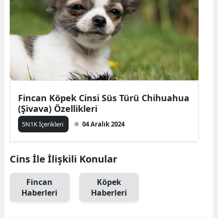
Fincan Köpek Cinsi Süs Türü Chihuahua
(Şivava) Özellikleri
5N1K İçerikleri
04 Aralık 2024
Cins İle İlişkili Konular
Fincan
Köpek
Haberleri
Haberleri