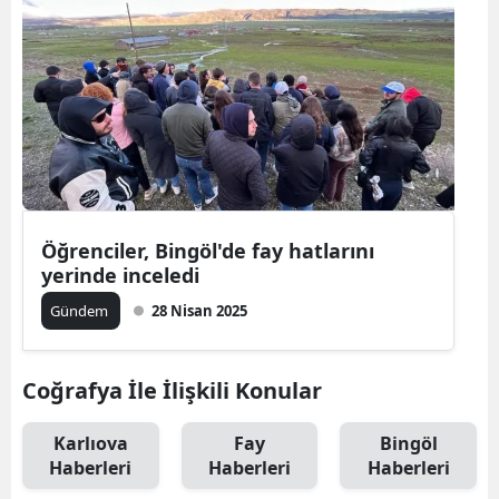
Öğrenciler, Bingöl'de fay hatlarını
yerinde inceledi
Gündem
28 Nisan 2025
Coğrafya İle İlişkili Konular
Karlıova
Fay
Bingöl
Haberleri
Haberleri
Haberleri