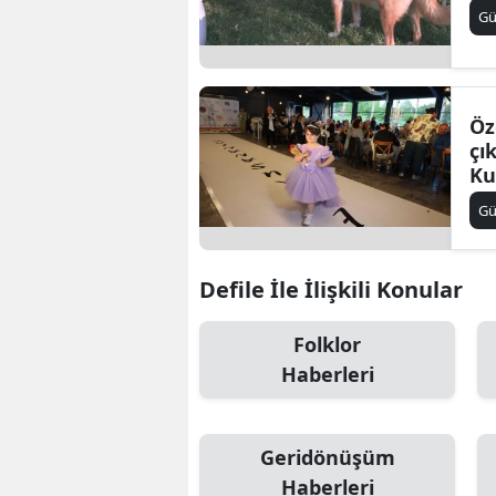
G
B
B
Bi
Öz
çı
B
Ku
du
B
G
B
Defile İle İlişkili Konular
Ç
Folklor
Ç
Haberleri
Ç
D
Geridönüşüm
D
Haberleri