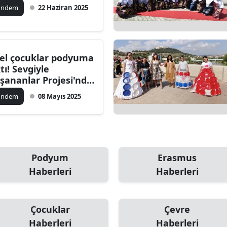
ündem
22 Haziran 2025
ilecik
ingöl
tlis
el çocuklar podyuma
ktı! Sevgiyle
olu
şananlar Projesi'nde
ygusal anlar yaşandı
urdur
ündem
08 Mayıs 2025
ursa
anakkale
ankırı
Podyum
Erasmus
Haberleri
Haberleri
orum
enizli
Çocuklar
Çevre
iyarbakır
Haberleri
Haberleri