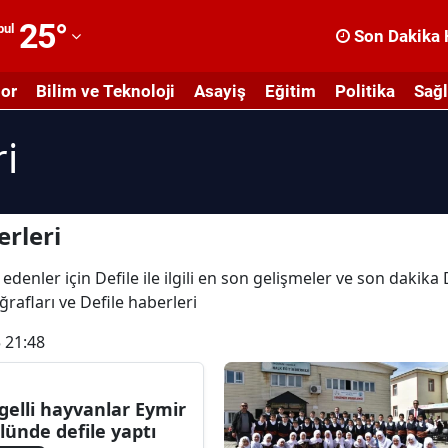
25
°
bul
Son Dakika 
dana
or
Bilim ve Teknoloji
Asayiş
Eğitim
Politika
Sağl
dıyaman
i
fyonkarahisar
ğrı
masya
erleri
nkara
edenler için Defile ile ilgili en son gelişmeler ve son dakika
oğrafları ve Defile haberleri
ntalya
 21:48
rtvin
ydın
gelli hayvanlar Eymir
lünde defile yaptı
alıkesir