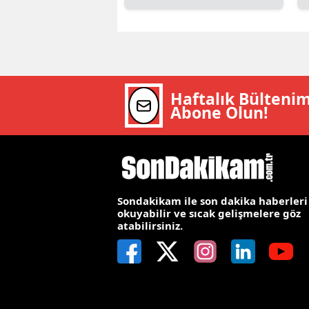
E
E
E
Haftalık Bülteni
E
Abone Olun!
E
G
G
Sondakikam ile son dakika haberleri
okuyabilir ve sıcak gelişmelere göz
G
atabilirsiniz.
H
H
I