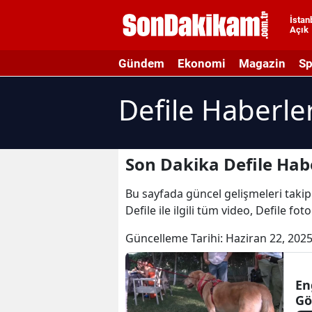
İstan
Açık
A
Gündem
Ekonomi
Magazin
Sp
A
Defile Haberler
A
A
A
Son Dakika Defile Hab
A
Bu sayfada güncel gelişmeleri takip 
Defile ile ilgili tüm video, Defile fot
A
Güncelleme Tarihi:
Haziran 22, 2025
A
A
En
Gö
B