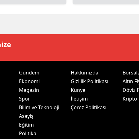
dirne
lazığ
rzincan
mize
rzurum
skişehir
aziantep
Gündem
Hakkımızda
Borsal
Ekonomi
Gizlilik Politikası
Altın Fi
iresun
Magazin
Künye
Döviz F
ümüşhane
Spor
İletişim
Kripto
Bilim ve Teknoloji
Çerez Politikası
akkari
Asayiş
atay
Eğitim
Politika
sparta