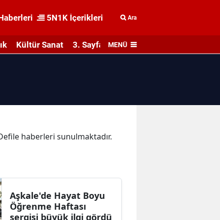
Haberleri
5N1K İçerikleri
Ara
ık
Kültür Sanat
3. Sayfa
MENÜ
 Defile haberleri sunulmaktadır.
Aşkale'de Hayat Boyu
Öğrenme Haftası
sergisi büyük ilgi gördü