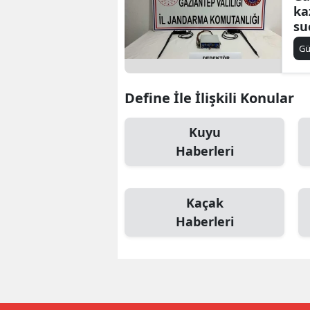
ka
E
su
E
G
E
Define İle İlişkili Konular
E
Kuyu
E
Haberleri
G
G
Kaçak
G
Haberleri
H
H
I