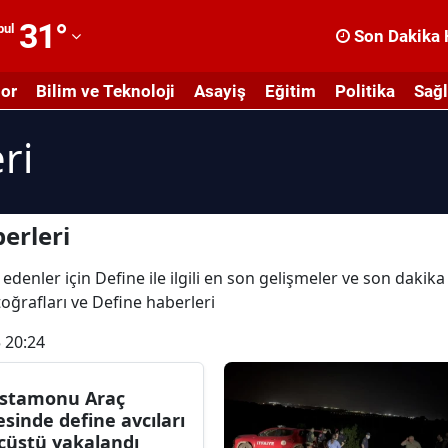
31
°
bul
Son Dakika 
dana
or
Bilim ve Teknoloji
Asayiş
Eğitim
Politika
Sağl
dıyaman
ri
fyonkarahisar
ğrı
masya
erleri
nkara
edenler için Define ile ilgili en son gelişmeler ve son dakik
otoğrafları ve Define haberleri
ntalya
 20:24
rtvin
ydın
stamonu Araç
çesinde define avcıları
alıkesir
çüstü yakalandı