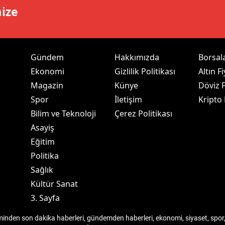
mize
ersin
stanbul
zmir
Gündem
Hakkımızda
Borsal
Ekonomi
Gizlilik Politikası
Altın Fi
ars
Magazin
Künye
Döviz F
astamonu
Spor
İletişim
Kripto
Bilim ve Teknoloji
Çerez Politikası
ayseri
Asayiş
rklareli
Eğitim
Politika
ırşehir
Sağlık
ocaeli
Kültür Sanat
3. Sayfa
onya
den son dakika haberleri, gündemden haberleri, ekonomi, siyaset, spor, 
ütahya