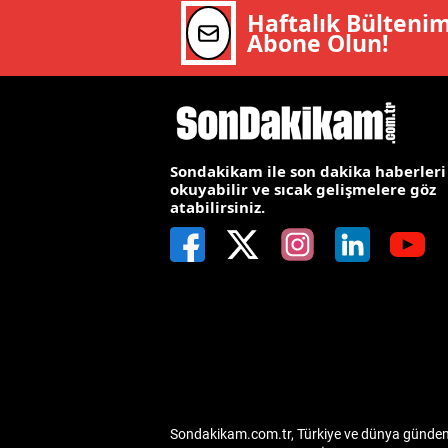
Haftalık Bülteni
M
Abone Olun!
İ
İ
K
Sondakikam ile son dakika haberleri
okuyabilir ve sıcak gelişmelere göz
K
atabilirsiniz.
K
Kı
K
K
K
Sondakikam.com.tr, Türkiye ve dünya gündemin
K