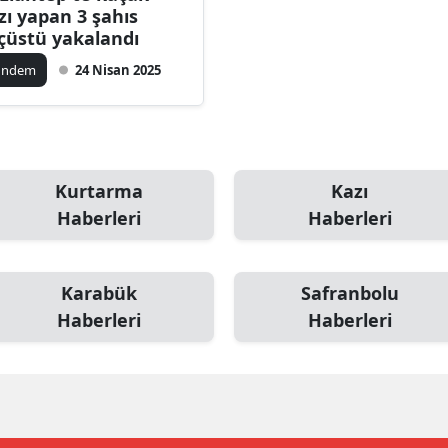
zı yapan 3 şahıs
dirne
çüstü yakalandı
lazığ
ündem
24 Nisan 2025
rzincan
rzurum
skişehir
Kurtarma
Kazı
Haberleri
Haberleri
aziantep
iresun
Karabük
Safranbolu
ümüşhane
Haberleri
Haberleri
akkari
atay
sparta