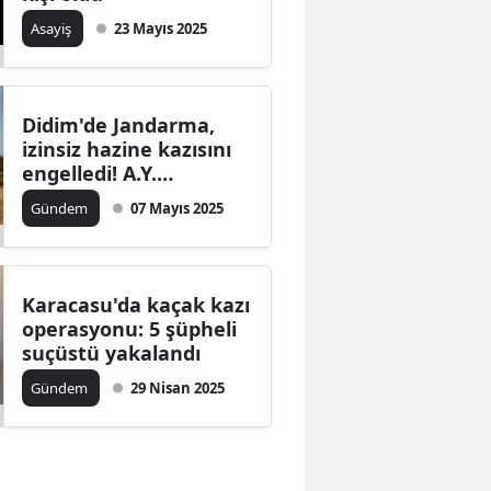
Asayiş
23 Mayıs 2025
Didim'de Jandarma,
izinsiz hazine kazısını
engelledi! A.Y.
hakkında yasal süreç
Gündem
07 Mayıs 2025
başlatıldı.
Karacasu'da kaçak kazı
operasyonu: 5 şüpheli
suçüstü yakalandı
Gündem
29 Nisan 2025