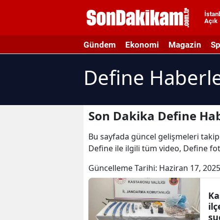
İstan
Açık
A
Gündem
Ekonomi
Magazin
Sp
A
Define Haberle
A
A
A
Son Dakika Define Hab
A
Bu sayfada güncel gelişmeleri takip 
Define ile ilgili tüm video, Define f
A
Güncelleme Tarihi:
Haziran 17, 2025
A
A
Ka
il
B
su