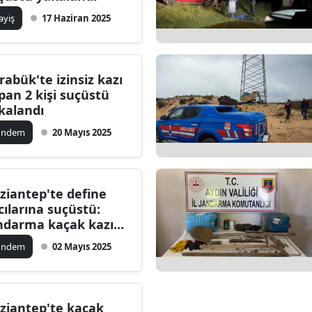
ilecik
ayiş
17 Haziran 2025
ingöl
tlis
rabük'te izinsiz kazı
pan 2 kişi suçüstü
olu
kalandı
urdur
ündem
20 Mayıs 2025
ursa
anakkale
ziantep'te define
cılarına suçüstü:
ankırı
ndarma kaçak kazı
pan 3 kişiyi yakaladı
orum
ündem
02 Mayıs 2025
enizli
iyarbakır
ziantep'te kaçak