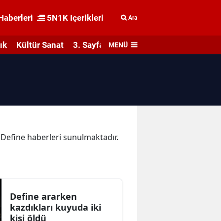
Haberleri
5N1K İçerikleri
Ara
ık
Kültür Sanat
3. Sayfa
MENÜ
a Define haberleri sunulmaktadır.
Define ararken
kazdıkları kuyuda iki
kişi öldü