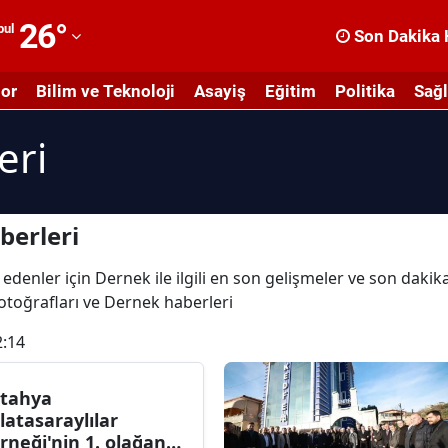
26
°
bul
Son Dakika 
dana
or
Bilim ve Teknoloji
Asayiş
Eğitim
Politika
Sağl
dıyaman
eri
fyonkarahisar
ğrı
masya
berleri
nkara
 edenler için Dernek ile ilgili en son gelişmeler ve son daki
fotoğrafları ve Dernek haberleri
ntalya
2:14
rtvin
ydın
tahya
latasaraylılar
alıkesir
rneği'nin 1. olağan