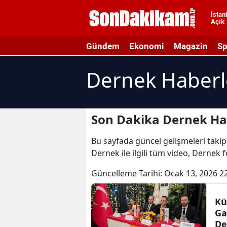
İstan
Açık
A
Gündem
Ekonomi
Magazin
Sp
A
Dernek Haberl
A
A
A
Son Dakika Dernek Ha
A
Bu sayfada güncel gelişmeleri takip
Dernek ile ilgili tüm video, Dernek 
A
Güncelleme Tarihi:
Ocak 13, 2026 2
A
A
Kü
Ga
B
De