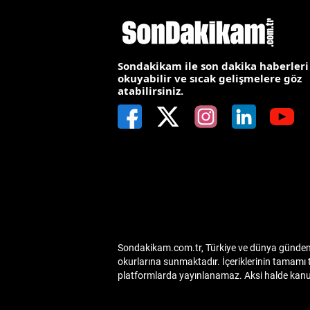
S
Si
Sondakikam ile son dakika haberleri
okuyabilir ve sıcak gelişmelere göz
S
atabilirsiniz.
S
T
T
T
T
Sondakikam.com.tr, Türkiye ve dünya gündemin
Ş
okurlarına sunmaktadır. İçeriklerinin tamamı 
platformlarda yayınlanamaz. Aksi halde kanuni
U
V