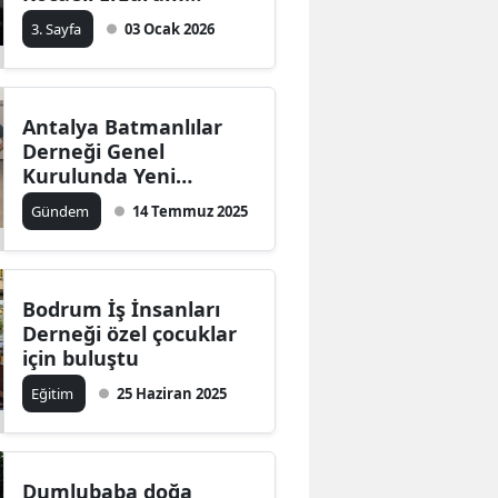
Dernekler
3. Sayfa
03 Ocak 2026
Federasyonu’nu ziyaret
etti
Antalya Batmanlılar
Derneği Genel
Kurulunda Yeni
Yönetim Kurulu
Gündem
14 Temmuz 2025
Belirlendi
Bodrum İş İnsanları
Derneği özel çocuklar
için buluştu
Eğitim
25 Haziran 2025
Dumlubaba doğa