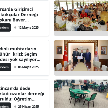
ersin
rsa'da Girişimci
kukçular Derneği
stanbul
şkanı Baver
ldızhan silahla
zmir
ündem
12 Mayıs 2025
ralandı: Kazara mı
ksa başka bir
ars
naryo mu?
astamonu
dınlı muhtarların
ühür' krizi: Seçim
ayseri
adesi yok sayılıyor
u?
rklareli
ündem
06 Mayıs 2025
ırşehir
ocaeli
zincan’da dede
rkut ozanlar derneği
onya
ruldu: Öğretim
eleri ve ozanlar
ütahya
ündem
25 Nisan 2025