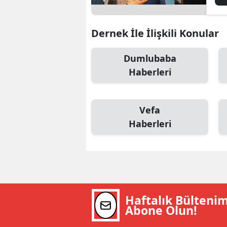
bir
M
Dernek İle İlişkili Konular
M
Dumlubaba
K
Haberleri
M
M
Vefa
M
Haberleri
N
N
O
Haftalık Bülteni
R
Abone Olun!
S