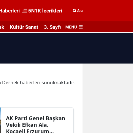
Haberleri
5N1K İçerikleri
Ara
ık
Kültür Sanat
3. Sayfa
MENÜ
ka Dernek haberleri sunulmaktadır.
AK Parti Genel Başkan
Vekili Efkan Ala,
Kocaeli Erzurum