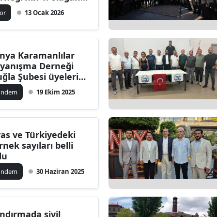
nel kurulu
ilecik
or
13 Ocak 2026
rçekleştirildi
ingöl
tlis
nya Karamanlılar
yanışma Derneği
olu
ğla Şubesi üyeleri
hvaltıda bir araya
urdur
ündem
19 Ekim 2025
ldi
ursa
anakkale
vas ve Türkiyedeki
rnek sayıları belli
ankırı
du
orum
ündem
30 Haziran 2025
enizli
iyarbakır
ndırmada sivil