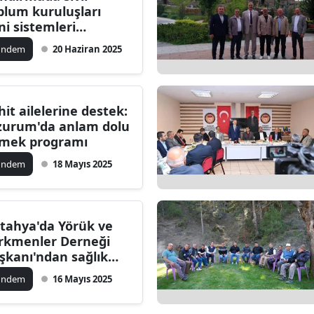
plum kuruluşları
dirne
ni sistemleri
reniyor
lazığ
ündem
20 Haziran 2025
rzincan
rzurum
hit ailelerine destek:
zurum'da anlam dolu
skişehir
mek programı
aziantep
ündem
18 Mayıs 2025
iresun
ümüşhane
tahya'da Yörük ve
rkmenler Derneği
akkari
şkanı'ndan sağlık
lışanlarına plaket
atay
ündem
16 Mayıs 2025
sparta