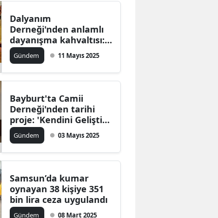
Dalyanım
Derneği'nden anlamlı
dayanışma kahvaltısı:
"Yılın Annesi" Esra
Gündem
11 Mayıs 2025
Kuşçu ödülle taçlandı
Bayburt'ta Camii
Derneği'nden tarihi
proje: 'Kendini Geliştir,
Kültürünü Tanı'
Gündem
03 Mayıs 2025
destekleniyor
Samsun’da kumar
oynayan 38 kişiye 351
bin lira ceza uygulandı
Gündem
08 Mart 2025