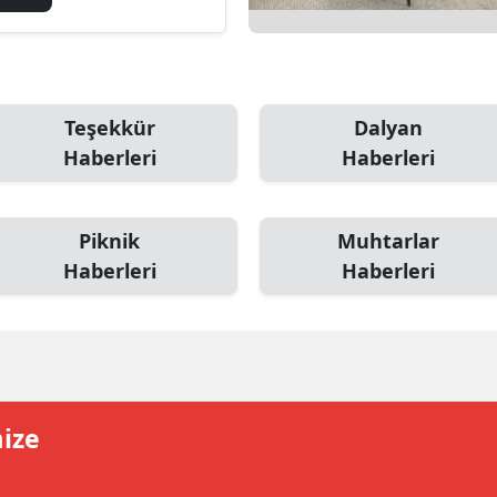
leşti
alatya
anisa
ahramanmaraş
Teşekkür
Dalyan
Haberleri
Haberleri
ardin
uğla
Piknik
Muhtarlar
uş
Haberleri
Haberleri
evşehir
iğde
rdu
mize
ize
akarya