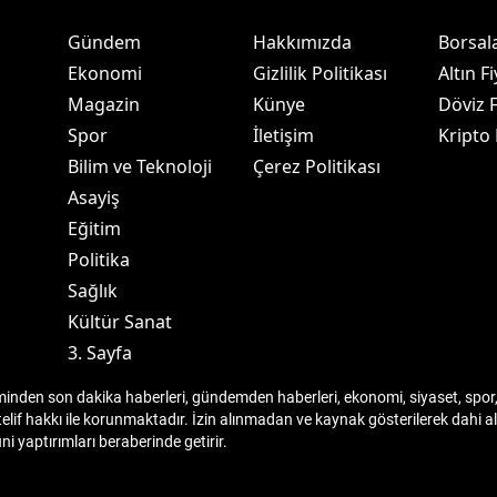
amsun
Gündem
Hakkımızda
Borsal
Ekonomi
Gizlilik Politikası
Altın Fi
irt
Magazin
Künye
Döviz F
inop
Spor
İletişim
Kripto
Bilim ve Teknoloji
Çerez Politikası
ivas
Asayiş
ekirdağ
Eğitim
Politika
okat
Sağlık
rabzon
Kültür Sanat
3. Sayfa
unceli
den son dakika haberleri, gündemden haberleri, ekonomi, siyaset, spor, 
anlıurfa
telif hakkı ile korunmaktadır. İzin alınmadan ve kaynak gösterilerek dahi
 yaptırımları beraberinde getirir.
şak
an