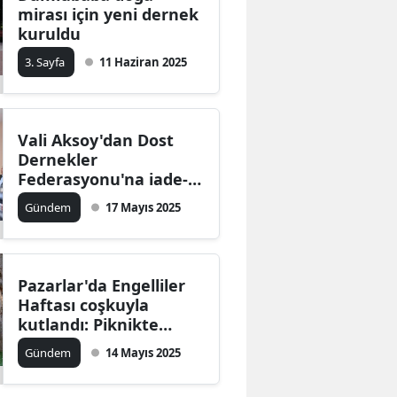
mirası için yeni dernek
kuruldu
3. Sayfa
11 Haziran 2025
Vali Aksoy'dan Dost
Dernekler
Federasyonu'na iade-i
ziyaret: Birlik ve
Gündem
17 Mayıs 2025
beraberlik mesajı
Pazarlar'da Engelliler
Haftası coşkuyla
kutlandı: Piknikte
mutluluk dolu anlar
Gündem
14 Mayıs 2025
yaşandı