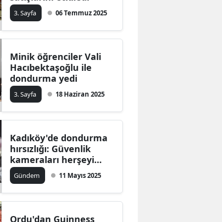
3. Sayfa
06 Temmuz 2025
Minik öğrenciler Vali
Hacıbektaşoğlu ile
dondurma yedi
3. Sayfa
18 Haziran 2025
Kadıköy'de dondurma
hırsızlığı: Güvenlik
kameraları herşeyi
kaydetti
Gündem
11 Mayıs 2025
Ordu'dan Guinness