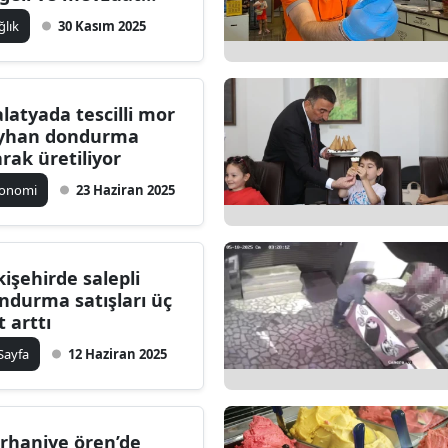
nırları kongrede ele
ilecik
ğlık
30 Kasım 2025
ındı
ingöl
tlis
latyada tescilli mor
yhan dondurma
olu
arak üretiliyor
urdur
konomi
23 Haziran 2025
ursa
anakkale
kişehirde salepli
ndurma satışları üç
ankırı
t arttı
orum
 Sayfa
12 Haziran 2025
enizli
iyarbakır
rhaniye ören’de