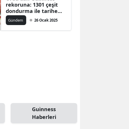
rekoruna: 1301 çeşit
dondurma ile tarihe
geçildi
Gündem
26 Ocak 2025
Guinness
Haberleri