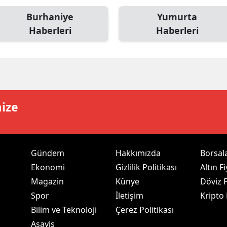
ersin
Burhaniye
Yumurta
Haberleri
Haberleri
stanbul
zmir
ars
astamonu
mize
ayseri
rklareli
Gündem
Hakkımızda
Borsal
ırşehir
Ekonomi
Gizlilik Politikası
Altın Fi
ocaeli
Magazin
Künye
Döviz F
Spor
İletişim
Kripto
onya
Bilim ve Teknoloji
Çerez Politikası
ütahya
Asayiş