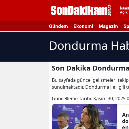
İstan
Açık
A
Gündem
Ekonomi
Magazin
Sp
A
Dondurma Hab
A
A
A
Son Dakika Dondurma
A
Bu sayfada güncel gelişmeleri takip
sunulmaktadır. Dondurma ile ilgili
A
Güncelleme Tarihi:
Kasım 30, 2025 
A
A
An
do
B
en