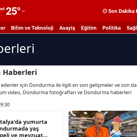
25
°
bul
Son Dakika 
dana
or
Bilim ve Teknoloji
Asayiş
Eğitim
Politika
Sağl
dıyaman
erleri
fyonkarahisar
ğrı
masya
 Haberleri
nkara
 edenler için Dondurma ile ilgili en son gelişmeler ve son 
 tüm video, Dondurma fotoğrafları ve Dondurma haberleri
ntalya
09:30
rtvin
ydın
talya'da yumurta
ndurmada yaş
alıkesir
geli ve mevzuat