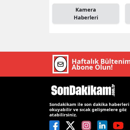
M
Kamera
Haberleri
İ
İ
K
K
Haftalık Bülteni
Abone Olun!
K
Kı
K
K
Sondakikam ile son dakika haberleri
okuyabilir ve sıcak gelişmelere göz
atabilirsiniz.
K
K