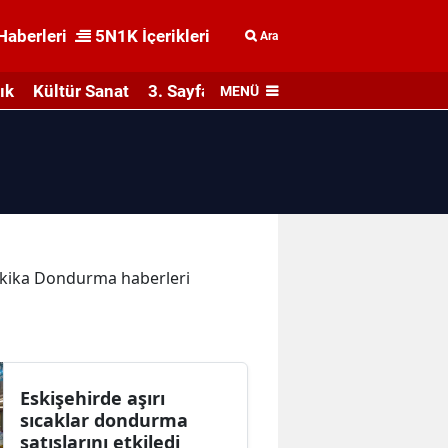
Haberleri
5N1K İçerikleri
Ara
ık
Kültür Sanat
3. Sayfa
MENÜ
dakika Dondurma haberleri
Eskişehirde aşırı
sıcaklar dondurma
satışlarını etkiledi