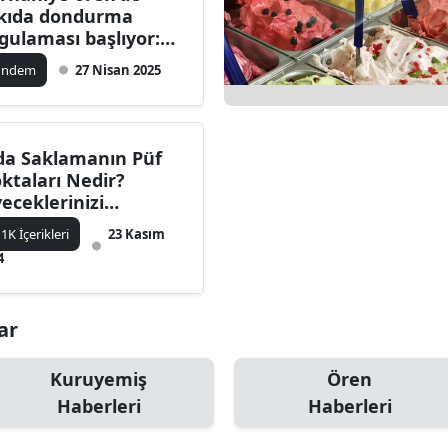
kıda dondurma
dirne
gulaması başlıyor:
em Teslim
lazığ
ündem
27 Nisan 2025
gulamayı bu yıl da
vam ettirecek
rzincan
rzurum
da Saklamanın Püf
ktaları Nedir?
skişehir
yeceklerinizi
zulmadan Nasıl
aziantep
1K İçerikleri
23 Kasım
klayabilirsiniz?
4
iresun
ümüşhane
ar
akkari
Kuruyemiş
Ören
atay
Haberleri
Haberleri
sparta