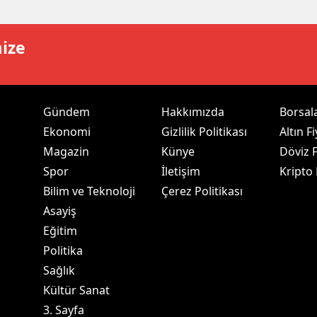
alatya
mize
anisa
ahramanmaraş
ardin
Gündem
Hakkımızda
Borsal
Ekonomi
Gizlilik Politikası
Altın Fi
uğla
Magazin
Künye
Döviz F
uş
Spor
İletişim
Kripto
Bilim ve Teknoloji
Çerez Politikası
evşehir
Asayiş
iğde
Eğitim
Politika
rdu
Sağlık
ize
Kültür Sanat
3. Sayfa
akarya