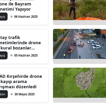
one ile Bayram
dirne
netimi Yapıyor
lazığ
ayiş
06 Haziran 2025
rzincan
rzurum
tay trafik
netimlerinde drone
skişehir
e kural bozanlar
kalandı
aziantep
ayiş
05 Haziran 2025
iresun
ümüşhane
AD Kırşehirde drone
e kayıp arama
akkari
rışması düzenledi
atay
itim
30 Mayıs 2025
sparta