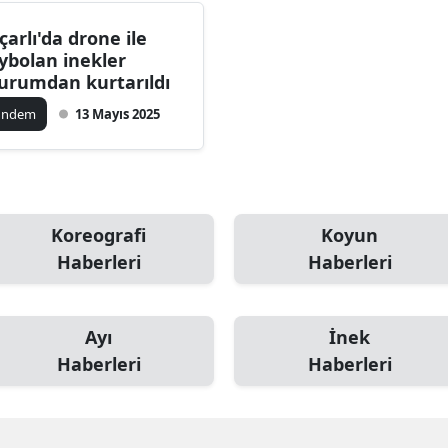
ersin
çarlı'da drone ile
ybolan inekler
stanbul
urumdan kurtarıldı
zmir
ündem
13 Mayıs 2025
ars
astamonu
ayseri
Koreografi
Koyun
Haberleri
Haberleri
rklareli
ırşehir
Ayı
İnek
ocaeli
Haberleri
Haberleri
onya
ütahya