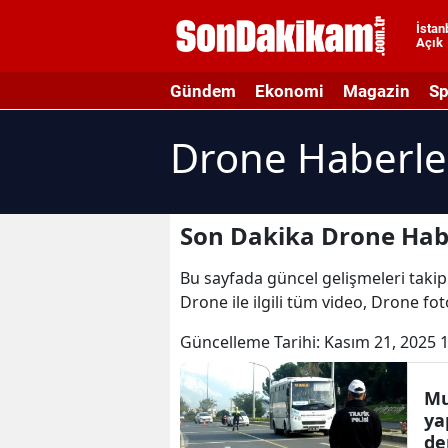
İstan
Açık
A
Gündem
Ekonomi
Magazin
Sp
A
Drone Haberle
A
A
A
Son Dakika Drone Hab
A
Bu sayfada güncel gelişmeleri takip 
Drone ile ilgili tüm video, Drone fo
A
Güncelleme Tarihi:
Kasım 21, 2025 
A
A
Mu
ya
B
de