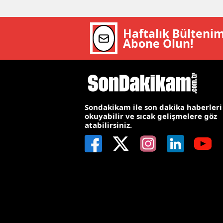
M
Haftalık Bülteni
M
Abone Olun!
K
M
M
Sondakikam ile son dakika haberleri
okuyabilir ve sıcak gelişmelere göz
M
atabilirsiniz.
N
N
O
R
S