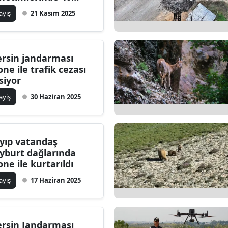
rücüye ceza kesildi
ilecik
ayiş
21 Kasım 2025
ingöl
tlis
rsin jandarması
one ile trafik cezası
olu
siyor
urdur
ayiş
30 Haziran 2025
ursa
anakkale
yıp vatandaş
yburt dağlarında
ankırı
one ile kurtarıldı
orum
ayiş
17 Haziran 2025
enizli
iyarbakır
rsin Jandarması