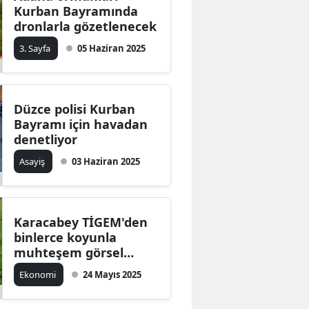
Kurban Bayramında
dronlarla gözetlenecek
3. Sayfa
05 Haziran 2025
Düzce polisi Kurban
Bayramı için havadan
denetliyor
Asayiş
03 Haziran 2025
Karacabey TİGEM'den
binlerce koyunla
muhteşem görsel
şölen
Ekonomi
24 Mayıs 2025