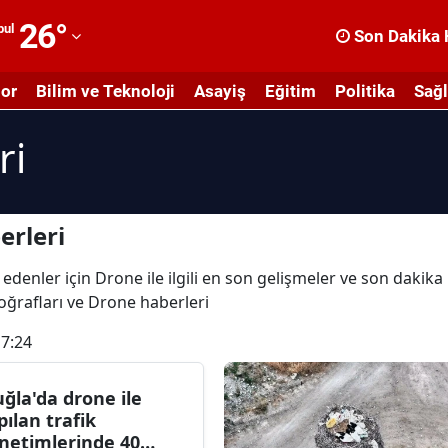
26
°
bul
Son Dakika 
dana
or
Bilim ve Teknoloji
Asayiş
Eğitim
Politika
Sağl
dıyaman
ri
fyonkarahisar
ğrı
masya
erleri
nkara
edenler için Drone ile ilgili en son gelişmeler ve son dakik
toğrafları ve Drone haberleri
ntalya
17:24
rtvin
ydın
ğla'da drone ile
pılan trafik
alıkesir
netimlerinde 40