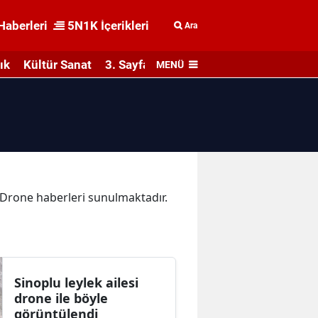
Haberleri
5N1K İçerikleri
Ara
ık
Kültür Sanat
3. Sayfa
MENÜ
a Drone haberleri sunulmaktadır.
Sinoplu leylek ailesi
drone ile böyle
görüntülendi