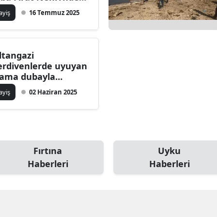
rüklendi
ilecik
ayiş
16 Temmuz 2025
ingöl
tlis
ltangazi
rdivenlerde uyuyan
olu
ama dubayla
dahale etti
urdur
ayiş
02 Haziran 2025
ursa
anakkale
ankırı
Fırtına
Uyku
Haberleri
Haberleri
orum
enizli
iyarbakır