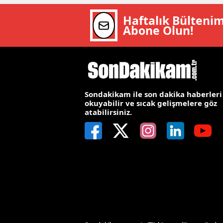
E
Haftalık Bülteni
Abone Olun!
E
E
E
E
Sondakikam ile son dakika haberleri
okuyabilir ve sıcak gelişmelere göz
atabilirsiniz.
G
G
G
H
H
I