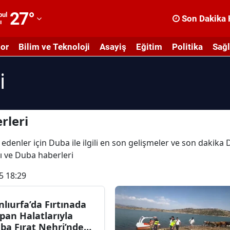
27
°
bul
Son Dakika 
ı
dana
or
Bilim ve Teknoloji
Asayiş
Eğitim
Politika
Sağl
dıyaman
i
fyonkarahisar
ğrı
masya
rleri
nkara
 edenler için Duba ile ilgili en son gelişmeler ve son dakik
rı ve Duba haberleri
ntalya
5 18:29
rtvin
ydın
nlıurfa’da Fırtınada
pan Halatlarıyla
alıkesir
ba Fırat Nehri’nde