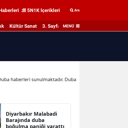
Haberleri
5N1K İçerikleri
Ara
ık
Kültür Sanat
3. Sayfa
MENÜ
a Duba haberleri sunulmaktadır. Duba
Diyarbakır Malabadi
Barajında duba
boğulma paniği yarattı