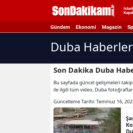
İstan
Kapal
A
Gündem
Ekonomi
Magazin
Sp
A
Duba Haberler
A
A
A
Son Dakika Duba Habe
A
Bu sayfada güncel gelişmeleri takip
ile ilgili tüm video, Duba fotoğrafla
A
Güncelleme Tarihi:
Temmuz 16, 202
A
A
Şa
Ko
B
Du