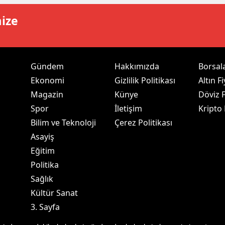
dirne
mize
lazığ
rzincan
Gündem
Hakkımızda
Borsal
rzurum
Ekonomi
Gizlilik Politikası
Altın Fi
Magazin
Künye
Döviz F
skişehir
Spor
İletişim
Kripto
aziantep
Bilim ve Teknoloji
Çerez Politikası
iresun
Asayiş
Eğitim
ümüşhane
Politika
akkari
Sağlık
Kültür Sanat
atay
3. Sayfa
sparta