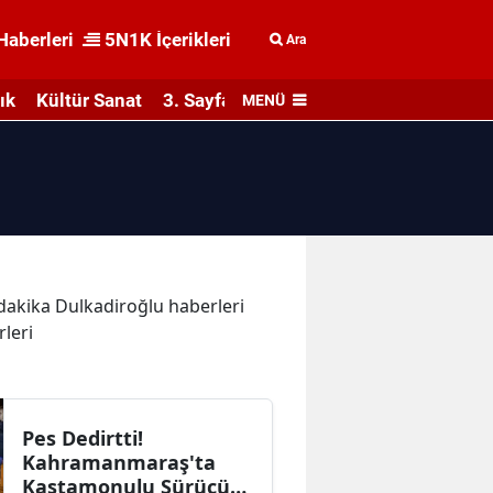
Haberleri
5N1K İçerikleri
Ara
ık
Kültür Sanat
3. Sayfa
MENÜ
n dakika Dulkadiroğlu haberleri
rleri
Pes Dedirtti!
Kahramanmaraş'ta
Kastamonulu Sürücü