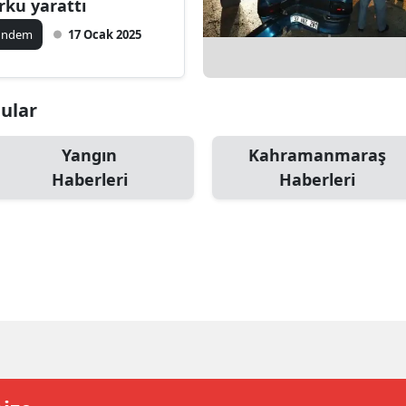
rku yarattı
ilecik
ündem
17 Ocak 2025
ingöl
tlis
nular
olu
Yangın
Kahramanmaraş
urdur
Haberleri
Haberleri
ursa
anakkale
ankırı
orum
enizli
iyarbakır