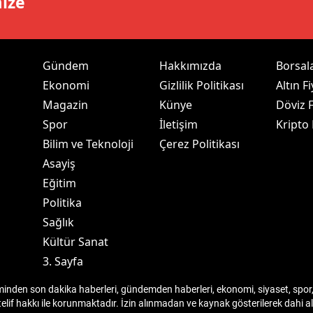
mize
dirne
lazığ
Gündem
Hakkımızda
Borsal
rzincan
Ekonomi
Gizlilik Politikası
Altın Fi
rzurum
Magazin
Künye
Döviz F
Spor
İletişim
Kripto
skişehir
Bilim ve Teknoloji
Çerez Politikası
aziantep
Asayiş
Eğitim
iresun
Politika
ümüşhane
Sağlık
Kültür Sanat
akkari
3. Sayfa
atay
den son dakika haberleri, gündemden haberleri, ekonomi, siyaset, spor, 
sparta
telif hakkı ile korunmaktadır. İzin alınmadan ve kaynak gösterilerek dahi