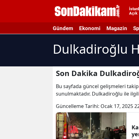
İstan
Açık
A
Gündem
Ekonomi
Magazin
Sp
A
Dulkadiroğlu H
A
A
A
Son Dakika Dulkadiroğ
A
Bu sayfada güncel gelişmeleri takip 
sunulmaktadır. Dulkadiroğlu ile ilgi
A
Güncelleme Tarihi:
Ocak 17, 2025 2
A
A
Ka
B
ye