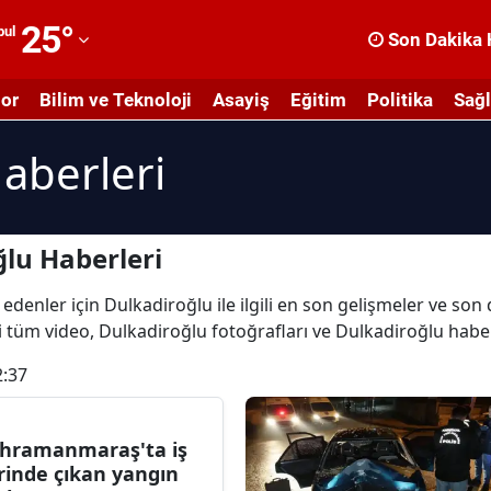
25
°
bul
Son Dakika 
dana
or
Bilim ve Teknoloji
Asayiş
Eğitim
Politika
Sağl
dıyaman
aberleri
fyonkarahisar
ğrı
masya
lu Haberleri
nkara
edenler için Dulkadiroğlu ile ilgili en son gelişmeler ve so
li tüm video, Dulkadiroğlu fotoğrafları ve Dulkadiroğlu habe
ntalya
2:37
rtvin
ydın
hramanmaraş'ta iş
alıkesir
rinde çıkan yangın