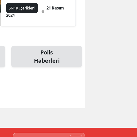
Dehşeti
5N1K İçerikleri
21 Kasım
2024
Polis
Haberleri