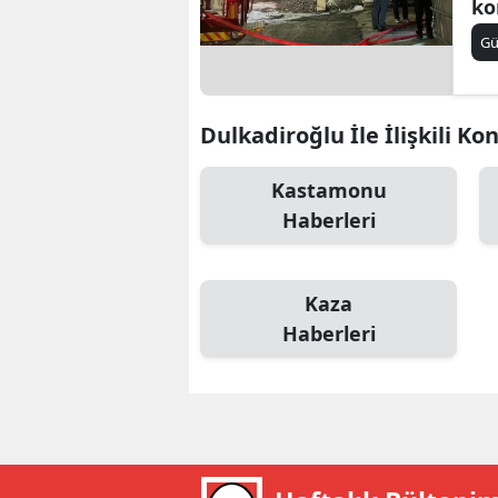
ko
B
G
B
Bi
Dulkadiroğlu İle İlişkili Ko
B
Kastamonu
B
Haberleri
B
Ç
Kaza
Haberleri
Ç
Ç
D
D