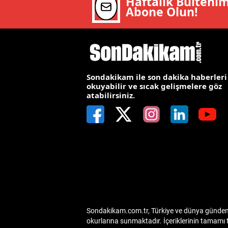
Haftalık Bülteni
Abone Olun!
E
E
E
E
Sondakikam ile son dakika haberleri
okuyabilir ve sıcak gelişmelere göz
atabilirsiniz.
E
G
G
G
H
H
Sondakikam.com.tr, Türkiye ve dünya gündemin
I
okurlarına sunmaktadır. İçeriklerinin tamamı 