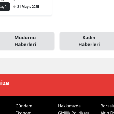
ilecik
 Sayfa
21 Mayıs 2025
ingöl
tlis
olu
Mudurnu
Kadın
Haberleri
Haberleri
urdur
ursa
anakkale
ankırı
mize
orum
enizli
Gündem
Hakkımızda
Borsal
iyarbakır
Ekonomi
Gizlilik Politikası
Altın Fi