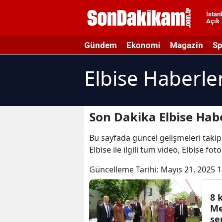
İstan
Açık
A
Gündem
Ekonomi
Magazin
Sp
A
Elbise Haberler
A
A
A
Son Dakika Elbise Habe
A
Bu sayfada güncel gelişmeleri takip 
Elbise ile ilgili tüm video, Elbise fot
A
Güncelleme Tarihi:
Mayıs 21, 2025 1
A
A
8 
Me
B
se