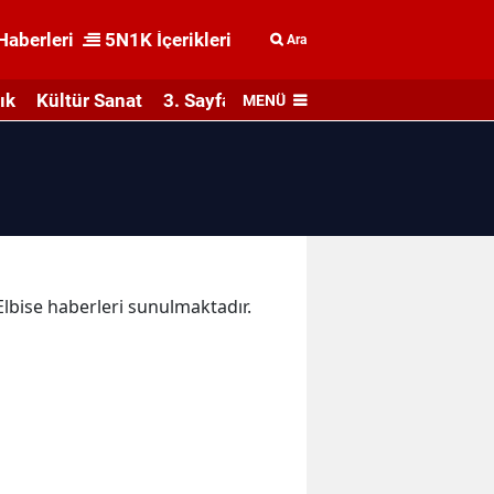
Haberleri
5N1K İçerikleri
Ara
ık
Kültür Sanat
3. Sayfa
MENÜ
 Elbise haberleri sunulmaktadır.