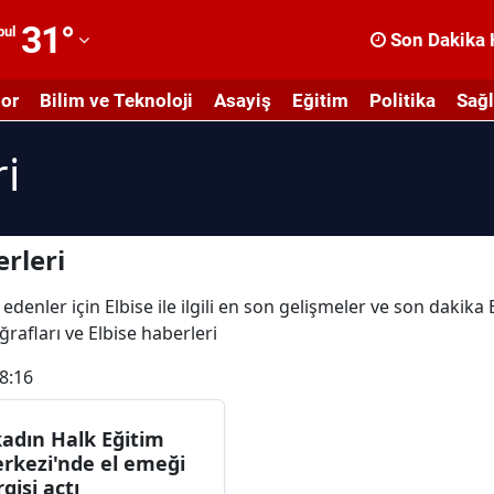
31
°
bul
Son Dakika 
dana
or
Bilim ve Teknoloji
Asayiş
Eğitim
Politika
Sağl
dıyaman
i
fyonkarahisar
ğrı
masya
rleri
nkara
edenler için Elbise ile ilgili en son gelişmeler ve son dakika
oğrafları ve Elbise haberleri
ntalya
8:16
rtvin
ydın
kadın Halk Eğitim
rkezi'nde el emeği
alıkesir
rgisi açtı