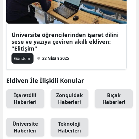
Üniversite öğrencilerinden i̇şaret dilini
sese ve yazıya çeviren akıllı eldiven:
"Elitişim"
Gündem
28 Nisan 2025
Eldiven İle İlişkili Konular
İşaretdili
Zonguldak
Bıçak
Haberleri
Haberleri
Haberleri
Üniversite
Teknoloji
Haberleri
Haberleri