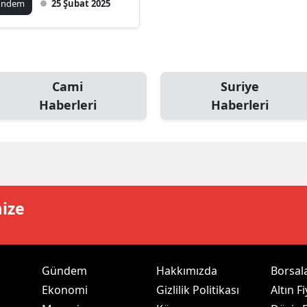
ündem
25 Şubat 2025
ilecik
ingöl
tlis
Cami
Suriye
olu
Haberleri
Haberleri
urdur
ursa
anakkale
mize
ankırı
orum
enizli
Gündem
Hakkımızda
Borsal
Ekonomi
Gizlilik Politikası
Altın Fi
iyarbakır