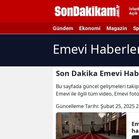
İstan
Açık
A
Gündem
Ekonomi
Magazin
Sp
A
Emevi Haberle
A
A
A
Son Dakika Emevi Habe
A
Bu sayfada güncel gelişmeleri takip 
Emevi ile ilgili tüm video, Emevi fot
A
Güncelleme Tarihi:
Şubat 25, 2025 2
A
A
Em
ha
B