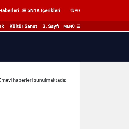
Haberleri
5N1K İçerikleri
Ara
ık
Kültür Sanat
3. Sayfa
MENÜ
a Emevi haberleri sunulmaktadır.