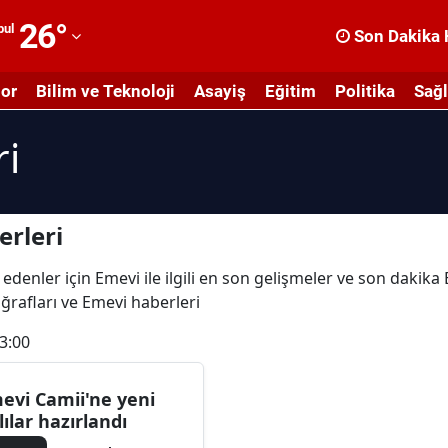
26
°
bul
Son Dakika 
dana
or
Bilim ve Teknoloji
Asayiş
Eğitim
Politika
Sağl
dıyaman
ri
fyonkarahisar
ğrı
masya
rleri
nkara
edenler için Emevi ile ilgili en son gelişmeler ve son dakik
oğrafları ve Emevi haberleri
ntalya
3:00
rtvin
ydın
evi Camii'ne yeni
lılar hazırlandı
alıkesir