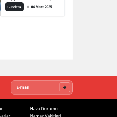
iddiası gündemde
Gündem
04 Mart 2025
ar
Hava Durumu
yatları
Namaz Vakitleri