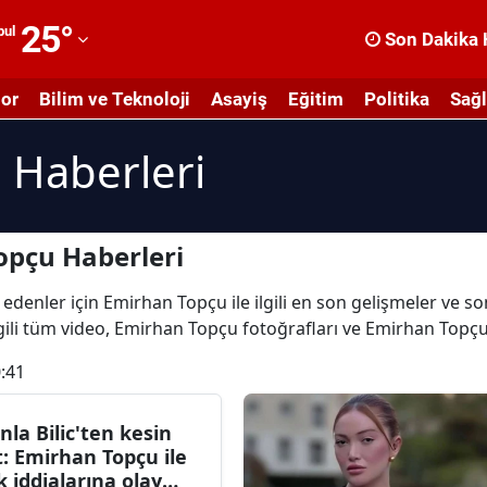
25
°
bul
Son Dakika 
dana
or
Bilim ve Teknoloji
Asayiş
Eğitim
Politika
Sağl
dıyaman
 Haberleri
fyonkarahisar
ğrı
masya
opçu Haberleri
nkara
 edenler için Emirhan Topçu ile ilgili en son gelişmeler ve 
gili tüm video, Emirhan Topçu fotoğrafları ve Emirhan Topçu
ntalya
:41
rtvin
ydın
nla Bilic'ten kesin
t: Emirhan Topçu ile
alıkesir
k iddialarına olay