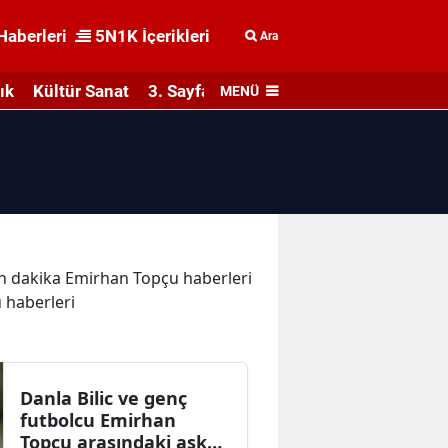
Haberleri
5N1K İçerikleri
Ara
ık
Kültür Sanat
3. Sayfa
MENÜ
son dakika Emirhan Topçu haberleri
 haberleri
Danla Bilic ve genç
futbolcu Emirhan
Topçu arasındaki aşk