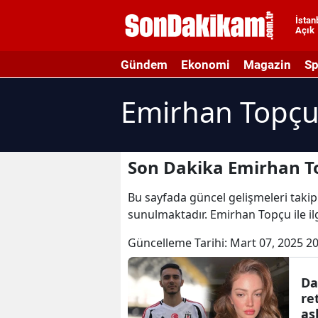
İstan
Açık
A
Gündem
Ekonomi
Magazin
Sp
A
Emirhan Topçu
A
A
A
Son Dakika Emirhan T
A
Bu sayfada güncel gelişmeleri takip
sunulmaktadır. Emirhan Topçu ile il
A
Güncelleme Tarihi:
Mart 07, 2025 20
A
A
Da
re
B
aş