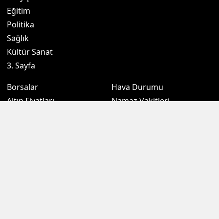
Eğitim
Politika
Sağlık
Kültür Sanat
3. Sayfa
Borsalar
Hava Durumu
Altın Fiyatları
Namaz Vakitleri
Döviz Fiyatları
Puan Durumu
Kripto Paralar
Eczaneler
Sondakikam.com.tr, Türkiye ve dünya gündeminden son dakika
haberleri, gündemden haberleri, ekonomi, siyaset, spor, kamu gibi
birçok kategoride zengin içeriği okurlarına sunmaktadır. İçeriklerinin
tamamı telif hakkı ile korunmaktadır. İzin alınmadan ve kaynak
gösterilerek dahi alıntı yapılamaz, kopyalanamaz ve başka
platformlarda yayınlanamaz. Aksi halde kanuni yaptırımları
beraberinde getirir.