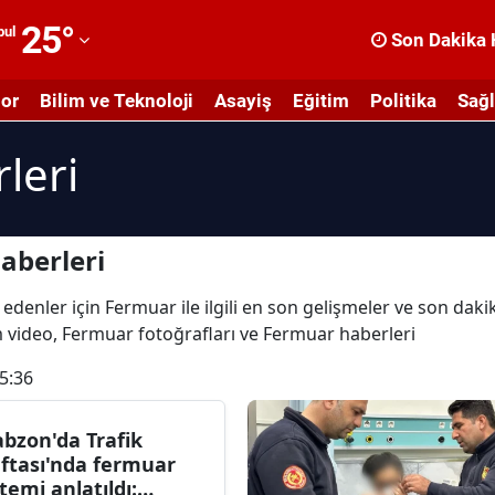
25
°
bul
Son Dakika 
dana
or
Bilim ve Teknoloji
Asayiş
Eğitim
Politika
Sağl
dıyaman
leri
fyonkarahisar
ğrı
masya
aberleri
nkara
edenler için Fermuar ile ilgili en son gelişmeler ve son dak
üm video, Fermuar fotoğrafları ve Fermuar haberleri
ntalya
5:36
rtvin
ydın
abzon'da Trafik
ftası'nda fermuar
alıkesir
stemi anlatıldı: