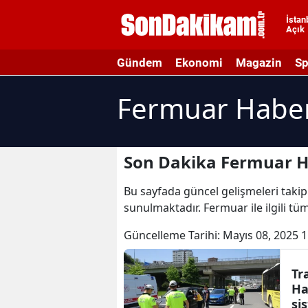
İstan
Açık
A
Gündem
Ekonomi
Magazin
Sp
A
Fermuar Haber
A
A
A
Son Dakika Fermuar H
A
Bu sayfada güncel gelişmeleri takip 
sunulmaktadır. Fermuar ile ilgili t
A
Güncelleme Tarihi:
Mayıs 08, 2025 1
A
A
Tr
Ha
B
si