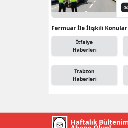
Sü
B
G
da
B
Fermuar İle İlişkili Konular
Bi
İtfaiye
B
Haberleri
B
B
Trabzon
Ç
Haberleri
Ç
Ç
D
Haftalık Bülteni
D
Abone Olun!