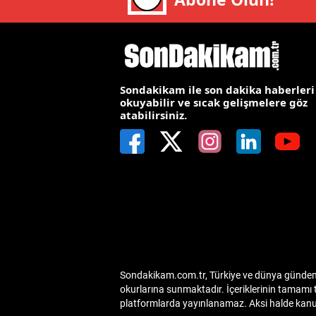
E
E
E
Sondakikam ile son dakika haberleri
okuyabilir ve sıcak gelişmelere göz
E
atabilirsiniz.
E
G
G
G
H
Sondakikam.com.tr, Türkiye ve dünya gündemin
H
okurlarına sunmaktadır. İçeriklerinin tamamı 
platformlarda yayınlanamaz. Aksi halde kanuni
I