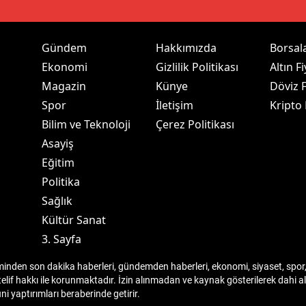
dirne
lazığ
Gündem
Hakkımızda
Borsal
Ekonomi
Gizlilik Politikası
Altın Fi
rzincan
Magazin
Künye
Döviz F
rzurum
Spor
İletişim
Kripto
Bilim ve Teknoloji
Çerez Politikası
skişehir
Asayiş
aziantep
Eğitim
Politika
iresun
Sağlık
ümüşhane
Kültür Sanat
3. Sayfa
akkari
den son dakika haberleri, gündemden haberleri, ekonomi, siyaset, spor, 
atay
telif hakkı ile korunmaktadır. İzin alınmadan ve kaynak gösterilerek dahi
 yaptırımları beraberinde getirir.
sparta