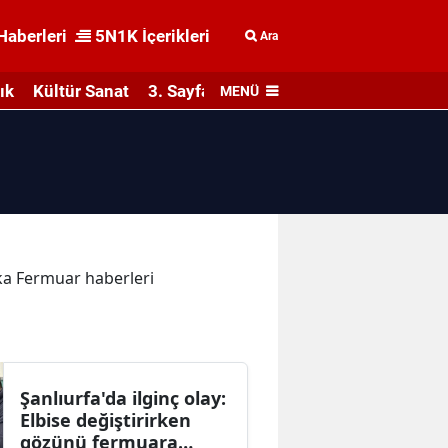
Haberleri
5N1K İçerikleri
Ara
ık
Kültür Sanat
3. Sayfa
MENÜ
ika Fermuar haberleri
Şanlıurfa'da ilginç olay:
Elbise değiştirirken
gözünü fermuara