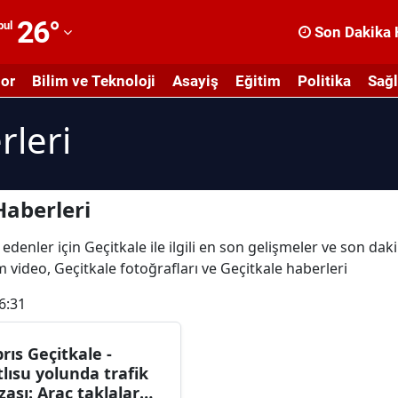
26
°
bul
Son Dakika 
dana
or
Bilim ve Teknoloji
Asayiş
Eğitim
Politika
Sağl
dıyaman
rleri
fyonkarahisar
ğrı
masya
Haberleri
nkara
edenler için Geçitkale ile ilgili en son gelişmeler ve son dak
üm video, Geçitkale fotoğrafları ve Geçitkale haberleri
ntalya
6:31
rtvin
ydın
brıs Geçitkale -
tlısu yolunda trafik
alıkesir
zası: Araç taklalar