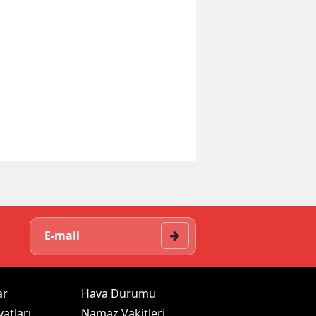
ar
Hava Durumu
yatları
Namaz Vakitleri