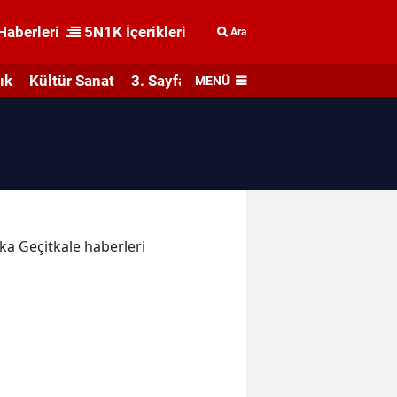
Haberleri
5N1K İçerikleri
Ara
ık
Kültür Sanat
3. Sayfa
MENÜ
ika Geçitkale haberleri