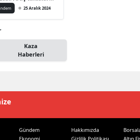
arak durabildi
ilecik
ündem
25 Aralık 2024
ingöl
r
tlis
olu
Kaza
Haberleri
urdur
ursa
anakkale
ankırı
mize
orum
enizli
Gündem
Hakkımızda
Borsal
iyarbakır
Ekonomi
Gizlilik Politikası
Altın Fi