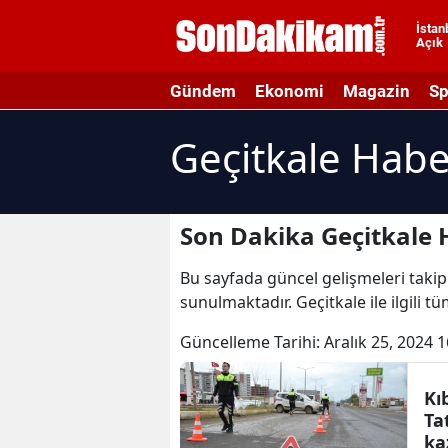
İstan
Açık
A
Gündem
Ekonomi
Magazin
Sp
A
Geçitkale Habe
A
A
A
Son Dakika Geçitkale 
A
Bu sayfada güncel gelişmeleri takip 
sunulmaktadır. Geçitkale ile ilgili t
A
Güncelleme Tarihi:
Aralık 25, 2024 1
A
A
Kı
Ta
B
ka