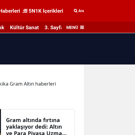
Haberleri
5N1K İçerikleri
Ara
ık
Kültür Sanat
3. Sayfa
MENÜ
akika Gram Altın haberleri
Gram altında fırtına
yaklaşıyor dedi: Altın
ve Para Piyasa Uzmanı