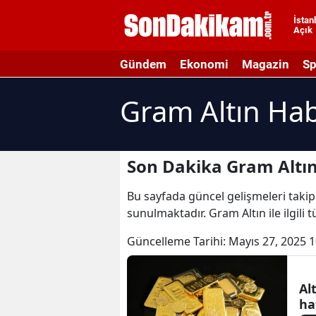
İstan
Açık
A
Gündem
Ekonomi
Magazin
Sp
A
Gram Altın Hab
A
A
A
Son Dakika Gram Altın
A
Bu sayfada güncel gelişmeleri takip 
sunulmaktadır. Gram Altın ile ilgili
A
Güncelleme Tarihi:
Mayıs 27, 2025 1
A
A
Al
ha
B