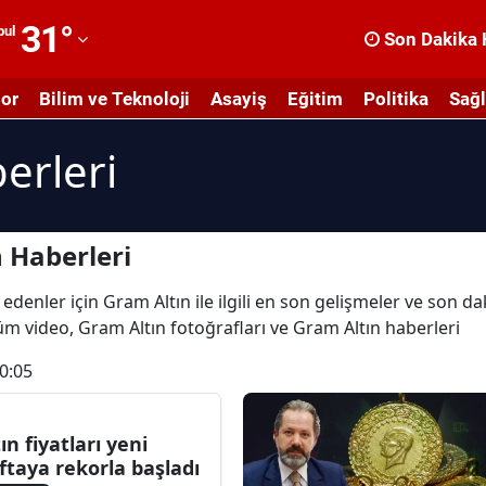
31
°
bul
Son Dakika 
dana
or
Bilim ve Teknoloji
Asayiş
Eğitim
Politika
Sağl
dıyaman
erleri
fyonkarahisar
ğrı
masya
 Haberleri
nkara
edenler için Gram Altın ile ilgili en son gelişmeler ve son d
 tüm video, Gram Altın fotoğrafları ve Gram Altın haberleri
ntalya
0:05
rtvin
ydın
tın fiyatları yeni
ftaya rekorla başladı
alıkesir