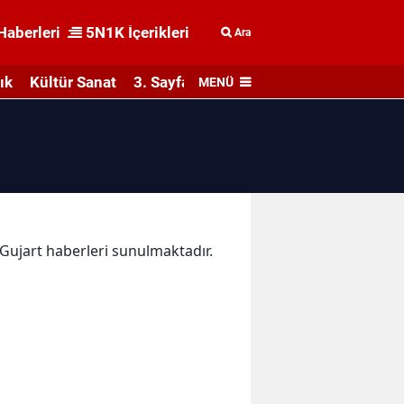
Haberleri
5N1K İçerikleri
Ara
ık
Kültür Sanat
3. Sayfa
MENÜ
a Gujart haberleri sunulmaktadır.