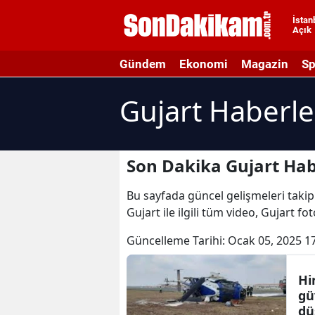
İstan
Açık
A
Gündem
Ekonomi
Magazin
Sp
A
Gujart Haberle
A
A
A
Son Dakika Gujart Hab
A
Bu sayfada güncel gelişmeleri takip 
Gujart ile ilgili tüm video, Gujart fo
A
Güncelleme Tarihi:
Ocak 05, 2025 1
A
A
Hi
gü
B
dü