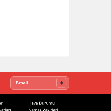
ar
Hava Durumu
yatları
Namaz Vakitleri