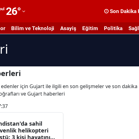
26
°
bul
Son Dakika 
dana
or
Bilim ve Teknoloji
Asayiş
Eğitim
Politika
Sağl
dıyaman
ri
fyonkarahisar
ğrı
masya
erleri
nkara
edenler için Gujart ile ilgili en son gelişmeler ve son dakik
toğrafları ve Gujart haberleri
ntalya
7:37
rtvin
ydın
ndistan'da sahil
venlik helikopteri
alıkesir
ştü: 3 kişi hayatını