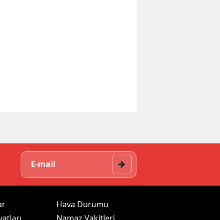
ar
Hava Durumu
yatları
Namaz Vakitleri