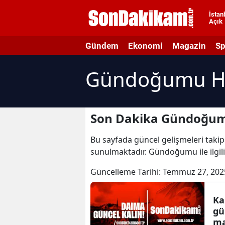
İstan
Açık
A
Gündem
Ekonomi
Magazin
Sp
A
Gündoğumu Ha
A
A
A
Son Dakika Gündoğum
A
Bu sayfada güncel gelişmeleri taki
sunulmaktadır. Gündoğumu ile ilgi
A
Güncelleme Tarihi:
Temmuz 27, 202
A
A
Ka
gü
B
ma