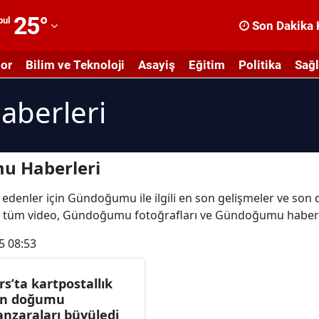
25
°
bul
Son Dakika 
dana
or
Bilim ve Teknoloji
Asayiş
Eğitim
Politika
Sağl
dıyaman
berleri
fyonkarahisar
ğrı
masya
u Haberleri
nkara
p edenler için Gündoğumu ile ilgili en son gelişmeler ve s
li tüm video, Gündoğumu fotoğrafları ve Gündoğumu haberl
ntalya
5 08:53
rtvin
ydın
rs’ta kartpostallık
n doğumu
alıkesir
nzaraları büyüledi