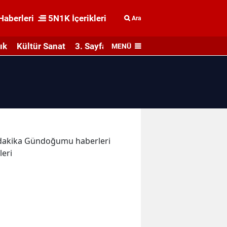
Haberleri
5N1K İçerikleri
Ara
ık
Kültür Sanat
3. Sayfa
MENÜ
on dakika Gündoğumu haberleri
eri