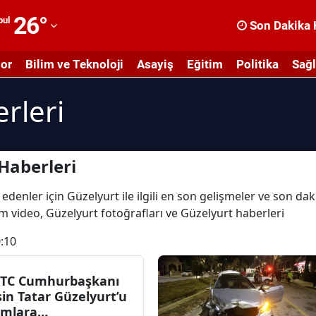
26
°
bul
Son Dakika 
dana
or
Bilim ve Teknoloji
Asayiş
Eğitim
Politika
Sağl
dıyaman
rleri
fyonkarahisar
ğrı
masya
Haberleri
nkara
edenler için Güzelyurt ile ilgili en son gelişmeler ve son da
tüm video, Güzelyurt fotoğrafları ve Güzelyurt haberleri
ntalya
:10
rtvin
ydın
TC Cumhurbaşkanı
sin Tatar Güzelyurt’u
alıkesir
mlara