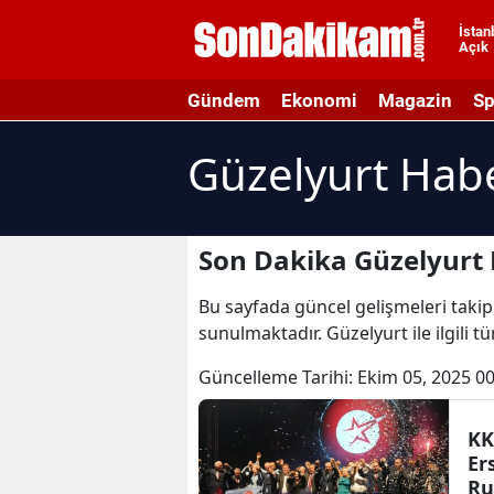
İstan
Açık
A
Gündem
Ekonomi
Magazin
Sp
A
Güzelyurt Habe
A
A
A
Son Dakika Güzelyurt 
A
Bu sayfada güncel gelişmeleri takip 
sunulmaktadır. Güzelyurt ile ilgili 
A
Güncelleme Tarihi:
Ekim 05, 2025 00
A
A
KK
Er
B
Ru