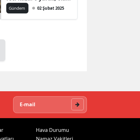
yerinde tansiyon
Gündem
02 Şubat 2025
yükseldi
ar
Hava Durumu
yatları
Namaz Vakitleri