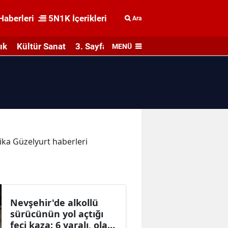
Haberleri
5N1K İçerikleri
Ara
ık
Kültür Sanat
3. Sayfa
MENÜ
kika Güzelyurt haberleri
Nevşehir'de alkollü
sürücünün yol açtığı
feci kaza: 6 yaralı, olay