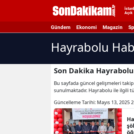
İstan
Açık
A
Gündem
Ekonomi
Magazin
Sp
A
Hayrabolu Hab
A
A
A
Son Dakika Hayrabolu
A
Bu sayfada güncel gelişmeleri takip 
sunulmaktadır. Hayrabolu ile ilgili
A
Güncelleme Tarihi:
Mayıs 13, 2025 2
A
A
Ha
şö
B
öğ