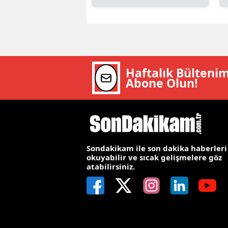
E
E
E
Haftalık Bülteni
E
Abone Olun!
E
G
G
Sondakikam ile son dakika haberleri
okuyabilir ve sıcak gelişmelere göz
G
atabilirsiniz.
H
H
I