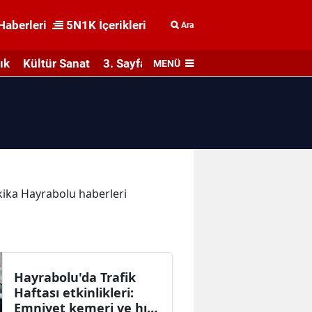
Haberleri
5N1K İçerikleri
Ara
ık
Kültür Sanat
3. Sayfa
MENÜ
akika Hayrabolu haberleri
Hayrabolu'da Trafik
Haftası etkinlikleri:
Emniyet kemeri ve hız