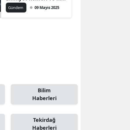
sınırlarının önemi
Gündem
09 Mayıs 2025
vurgulandı
Bilim
Haberleri
Tekirdağ
Haberleri