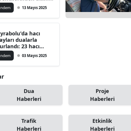
arı
ilecik
ündem
13 Mayıs 2025
ingöl
tlis
yrabolu'da hacı
ayları dualarla
olu
urlandı: 23 hacı
ayı kutsal topraklar
urdur
ündem
03 Mayıs 2025
n yola çıktı
ursa
ar
anakkale
ankırı
Dua
Proje
Haberleri
Haberleri
orum
enizli
Trafik
Etkinlik
iyarbakır
Haberleri
Haberleri