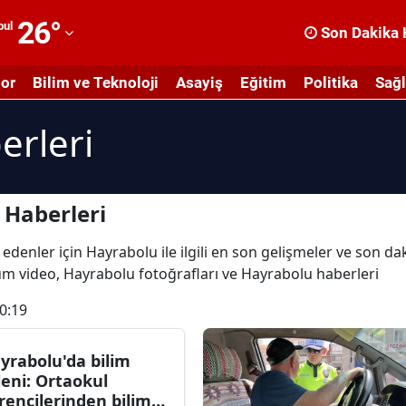
26
°
bul
Son Dakika 
dana
or
Bilim ve Teknoloji
Asayiş
Eğitim
Politika
Sağl
dıyaman
erleri
fyonkarahisar
ğrı
masya
 Haberleri
nkara
edenler için Hayrabolu ile ilgili en son gelişmeler ve son d
 tüm video, Hayrabolu fotoğrafları ve Hayrabolu haberleri
ntalya
0:19
rtvin
ydın
yrabolu'da bilim
leni: Ortaokul
alıkesir
rencilerinden bilim