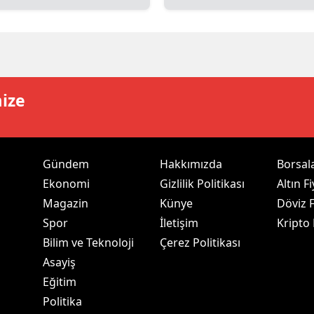
dirne
lazığ
rzincan
mize
rzurum
skişehir
aziantep
Gündem
Hakkımızda
Borsal
Ekonomi
Gizlilik Politikası
Altın Fi
iresun
Magazin
Künye
Döviz F
ümüşhane
Spor
İletişim
Kripto
Bilim ve Teknoloji
Çerez Politikası
akkari
Asayiş
atay
Eğitim
Politika
sparta