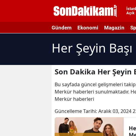
İstan
Açık
A
Gündem
Ekonomi
Magazin
Sp
A
Her Şeyin Başı
A
A
A
Son Dakika Her Şeyin 
A
Bu sayfada güncel gelişmeleri takip 
Merkür haberleri sunulmaktadır. Her
A
Merkür haberleri
A
Güncelleme Tarihi:
Aralık 03, 2024 2
A
He
B
Me