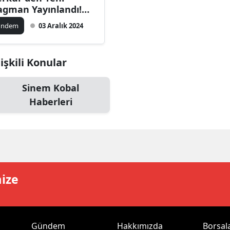
agman Yayınlandı!
ilecik
nem Kobal ve Alp
ündem
03 Aralık 2024
vruz Başrolde
ingöl
tlis
işkili Konular
olu
Sinem Kobal
urdur
Haberleri
ursa
anakkale
ankırı
mize
orum
enizli
iyarbakır
Gündem
Hakkımızda
Borsal