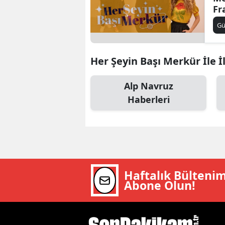
Fr
B
Si
G
Na
B
Bi
Her Şeyin Başı Merkür İle İl
B
Alp Navruz
B
Haberleri
B
Ç
Ç
Haftalık Bülteni
Ç
Abone Olun!
D
D