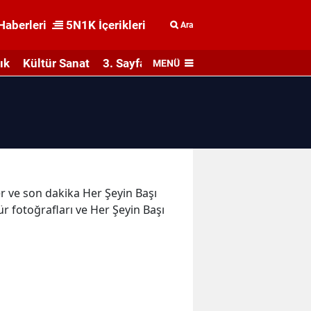
Haberleri
5N1K İçerikleri
Ara
ık
Kültür Sanat
3. Sayfa
MENÜ
er ve son dakika Her Şeyin Başı
r fotoğrafları ve Her Şeyin Başı