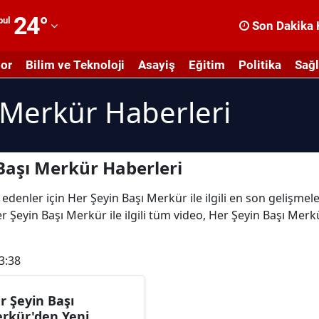
24
°
bul
Son Dakika 
dana
or
Bilim ve Teknoloji
Asayiş
Eğitim
Politika
Sağl
dıyaman
 Merkür Haberleri
fyonkarahisar
ğrı
masya
Başı Merkür Haberleri
nkara
edenler için Her Şeyin Başı Merkür ile ilgili en son gelişmel
 Şeyin Başı Merkür ile ilgili tüm video, Her Şeyin Başı Merkü
ntalya
rtvin
3:38
ydın
r Şeyin Başı
alıkesir
rkür'den Yeni