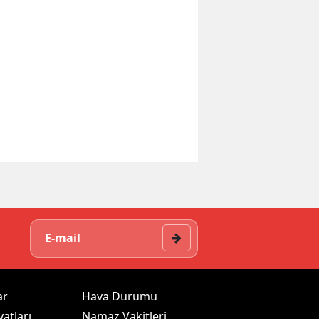
ar
Hava Durumu
yatları
Namaz Vakitleri