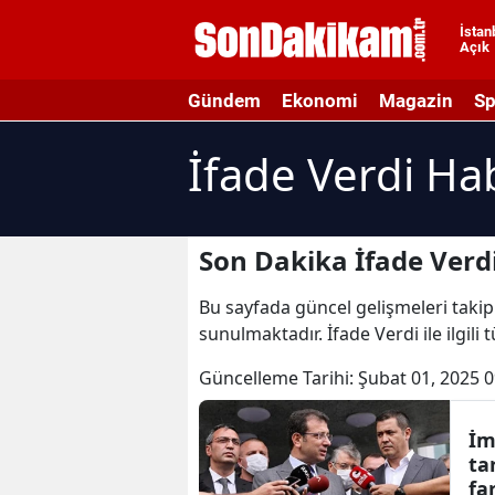
İstan
Açık
A
Gündem
Ekonomi
Magazin
Sp
A
İfade Verdi Ha
A
A
A
Son Dakika İfade Verd
A
Bu sayfada güncel gelişmeleri takip 
sunulmaktadır. İfade Verdi ile ilgili
A
Güncelleme Tarihi:
Şubat 01, 2025 0
A
A
İm
ta
B
fa