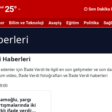
25
°
bul
Son Dakika 
dana
or
Bilim ve Teknoloji
Asayiş
Eğitim
Politika
Sağl
dıyaman
berleri
fyonkarahisar
ğrı
masya
i Haberleri
nkara
edenler için İfade Verdi ile ilgili en son gelişmeler ve son d
 tüm video, İfade Verdi fotoğrafları ve İfade Verdi haberleri
ntalya
9:00
rtvin
ydın
amoğlu, yargı
rtışmalarında iki
alıkesir
rklı ifade verdi: