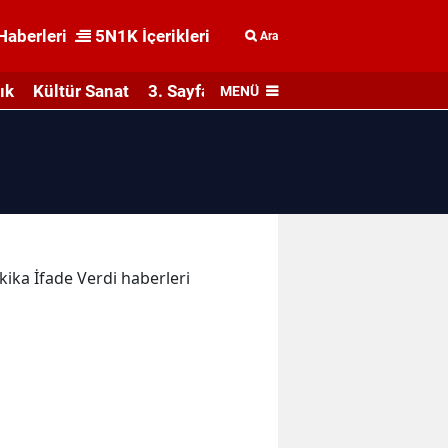
Haberleri
5N1K İçerikleri
Ara
ık
Kültür Sanat
3. Sayfa
MENÜ
akika İfade Verdi haberleri