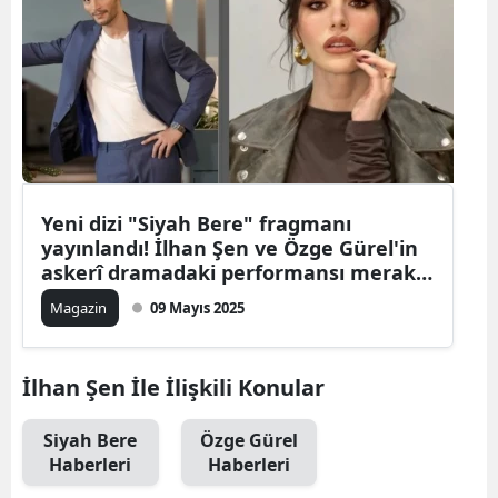
Yeni dizi "Siyah Bere" fragmanı
yayınlandı! İlhan Şen ve Özge Gürel'in
askerî dramadaki performansı merak
ediliyor
Magazin
09 Mayıs 2025
İlhan Şen İle İlişkili Konular
Siyah Bere
Özge Gürel
Haberleri
Haberleri