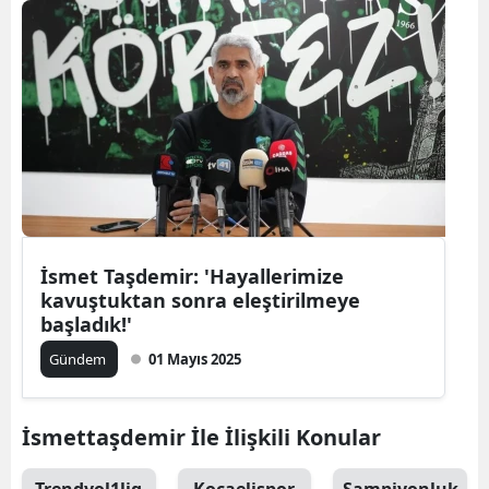
İsmet Taşdemir: 'Hayallerimize
kavuştuktan sonra eleştirilmeye
başladık!'
Gündem
01 Mayıs 2025
İsmettaşdemir İle İlişkili Konular