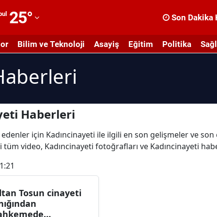
25
°
bul
Son Dakika 
dana
or
Bilim ve Teknoloji
Asayiş
Eğitim
Politika
Sağl
dıyaman
Haberleri
fyonkarahisar
ğrı
masya
eti Haberleri
nkara
edenler için Kadıncinayeti ile ilgili en son gelişmeler ve son
li tüm video, Kadıncinayeti fotoğrafları ve Kadıncinayeti habe
ntalya
1:21
rtvin
ydın
ltan Tosun cinayeti
nığından
alıkesir
ahkemede