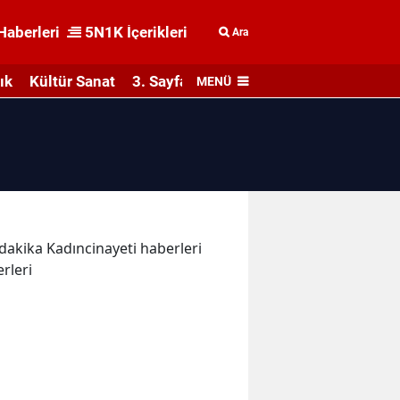
Haberleri
5N1K İçerikleri
Ara
ık
Kültür Sanat
3. Sayfa
MENÜ
 dakika Kadıncinayeti haberleri
rleri