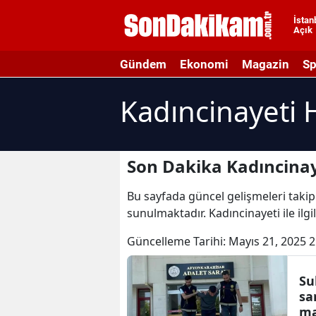
İstan
Açık
A
Gündem
Ekonomi
Magazin
Sp
A
Kadıncinayeti 
A
A
A
Son Dakika Kadıncinay
A
Bu sayfada güncel gelişmeleri takip 
sunulmaktadır. Kadıncinayeti ile ilgi
A
Güncelleme Tarihi:
Mayıs 21, 2025 2
A
A
Su
sa
B
m