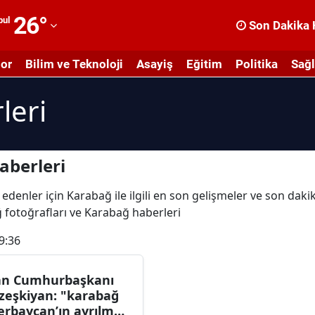
26
°
bul
Son Dakika 
dana
or
Bilim ve Teknoloji
Asayiş
Eğitim
Politika
Sağl
dıyaman
leri
fyonkarahisar
ğrı
masya
aberleri
nkara
 edenler için Karabağ ile ilgili en son gelişmeler ve son dak
ğ fotoğrafları ve Karabağ haberleri
ntalya
9:36
rtvin
ydın
an Cumhurbaşkanı
zeşkiyan: "karabağ
alıkesir
erbaycan’ın ayrılmaz