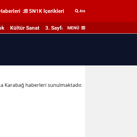
Haberleri
5N1K İçerikleri
Ara
ık
Kültür Sanat
3. Sayfa
MENÜ
ika Karabağ haberleri sunulmaktadır.