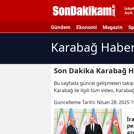
İstan
Açık
A
Gündem
Ekonomi
Magazin
Sp
A
Karabağ Haber
A
A
A
Son Dakika Karabağ H
A
Bu sayfada güncel gelişmeleri takip
Karabağ ile ilgili tüm video, Karaba
A
Güncelleme Tarihi:
Nisan 28, 2025 1
A
A
İr
pe
B
az