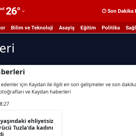
26
°
bul
Son Dakika 
dana
or
Bilim ve Teknoloji
Asayiş
Eğitim
Politika
Sağl
dıyaman
eri
fyonkarahisar
ğrı
masya
berleri
nkara
 edenler için Kaydan ile ilgili en son gelişmeler ve son daki
fotoğrafları ve Kaydan haberleri
ntalya
8:27
rtvin
ydın
 yaşındaki ehliyetsiz
rücü Tuzla'da kadını
alıkesir
di