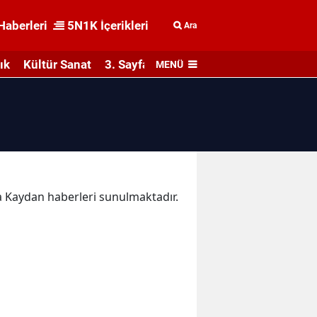
Haberleri
5N1K İçerikleri
Ara
ık
Kültür Sanat
3. Sayfa
MENÜ
ka Kaydan haberleri sunulmaktadır.