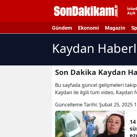
İstan
Açık
A
Gündem
Ekonomi
Magazin
Sp
A
Kaydan Haberl
A
A
A
Son Dakika Kaydan Ha
A
Bu sayfada güncel gelişmeleri takip
Kaydan ile ilgili tüm video, Kaydan 
A
Güncelleme Tarihi:
Şubat 25, 2025 1
A
A
14
sü
B
ez