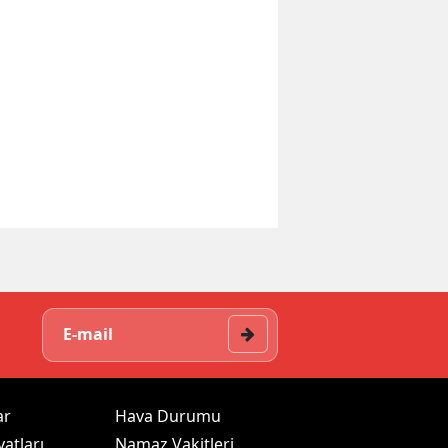
ar
Hava Durumu
yatları
Namaz Vakitleri