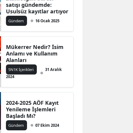
satışı gündemde:
Usulsüz kayıtlar artıyor
Gündem
16 Ocak 2025
Mükerrer Nedir? İsim
Anlamı ve Kullanım
Alanları
5N1K İçerikleri
31 Aralık
2024
2024-2025 AÖF Kayıt
Yenileme İşlemleri
Başladı Mı?
Gündem
07 Ekim 2024