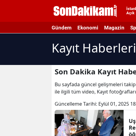
İstan
Açık
A
Gündem
Ekonomi
Magazin
Sp
A
Kayıt Haberleri
A
A
A
Son Dakika Kayıt Habe
A
Bu sayfada güncel gelişmeleri takip 
ile ilgili tüm video, Kayıt fotoğraflar
A
Güncelleme Tarihi:
Eylül 01, 2025 18
A
A
Uş
Re
B
öğ