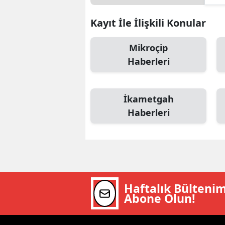
M
Kayıt İle İlişkili Konular
İ
Mikroçip
İ
Haberleri
K
K
İkametgah
Haberleri
K
Kı
K
K
Haftalık Bülteni
Abone Olun!
K
K