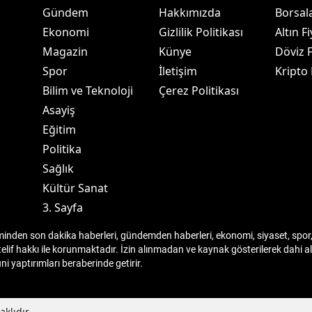
Gündem
Hakkımızda
Borsal
alatya
Ekonomi
Gizlilik Politikası
Altın Fi
anisa
Magazin
Künye
Döviz F
Spor
İletişim
Kripto
ahramanmaraş
Bilim ve Teknoloji
Çerez Politikası
ardin
Asayiş
Eğitim
uğla
Politika
uş
Sağlık
Kültür Sanat
evşehir
3. Sayfa
iğde
den son dakika haberleri, gündemden haberleri, ekonomi, siyaset, spor, 
rdu
telif hakkı ile korunmaktadır. İzin alınmadan ve kaynak gösterilerek dahi
 yaptırımları beraberinde getirir.
ize
akarya
klıdır.