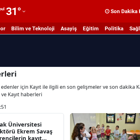
31
°
bul
Son Dakika 
dana
or
Bilim ve Teknoloji
Asayiş
Eğitim
Politika
Sağl
dıyaman
fyonkarahisar
ğrı
masya
rleri
nkara
edenler için Kayıt ile ilgili en son gelişmeler ve son dakika 
ı ve Kayıt haberleri
ntalya
:51
rtvin
ydın
ak Üniversitesi
ktörü Ekrem Savaş
alıkesir
rencilerin kayıt