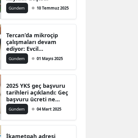
Gündem
10 Temmuz 2025
Tercan’da mikroçip
çalışmaları devam
ediyor: Evcil
hayvanlara
Gündem
01 Mayıs 2025
kimliklendirme
yapılıyor
2025 YKS geç başvuru
tarihleri açıklandı: Geç
başvuru ücreti ne
kadar?
Gündem
04 Mart 2025
İkametgah adresi