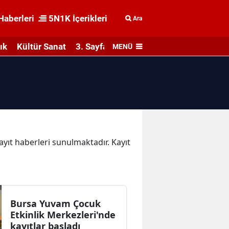
Haberleri
5N1K İçerikleri
Ara
ık
Kültür Sanat
3. Sayfa
MENÜ
Kayıt haberleri sunulmaktadır. Kayıt
Bursa Yuvam Çocuk
Etkinlik Merkezleri'nde
kayıtlar başladı