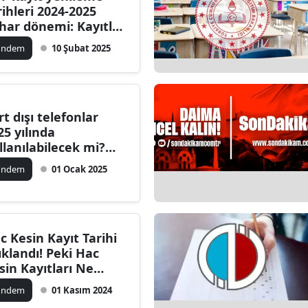
rihleri 2024-2025
dirne
har dönemi: Kayıtlar
 zaman başlayacak,
lazığ
ündem
10 Şubat 2025
ret ne kadar?
rzincan
rzurum
rt dışı telefonlar
skişehir
25 yılında
llanılabilecek mi?
aziantep
EI kayıtları ve yeni
ündem
01 Ocak 2025
zenlemeler
iresun
ümüşhane
c Kesin Kayıt Tarihi
akkari
ıklandı! Peki Hac
sin Kayıtları Ne
atay
man Başlayacak?
ündem
01 Kasım 2024
sparta