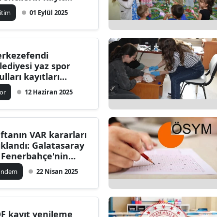
yecanına ortak oldu
ilecik
itim
01 Eylül 2025
ingöl
tlis
rkezefendi
lediyesi yaz spor
olu
ulları kayıtları
şladı
urdur
or
12 Haziran 2025
ursa
anakkale
ftanın VAR kararları
ıklandı: Galatasaray
ankırı
 Fenerbahçe'nin
itik pozisyonları ne
orum
ündem
22 Nisan 2025
bi sonuçlar
ğuracak?
enizli
iyarbakır
F kayıt yenileme