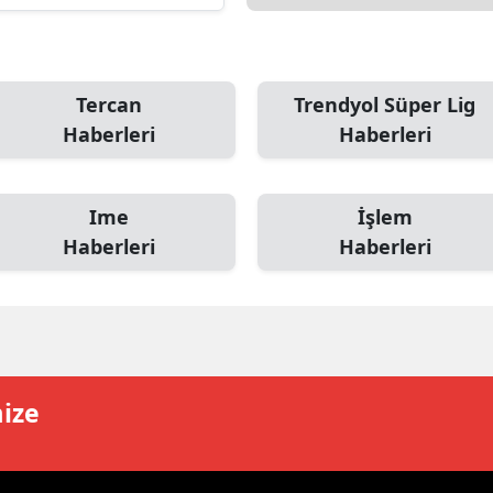
ersin
stanbul
Tercan
Trendyol Süper Lig
zmir
Haberleri
Haberleri
ars
astamonu
Ime
İşlem
Haberleri
Haberleri
ayseri
rklareli
ırşehir
ocaeli
mize
onya
ütahya