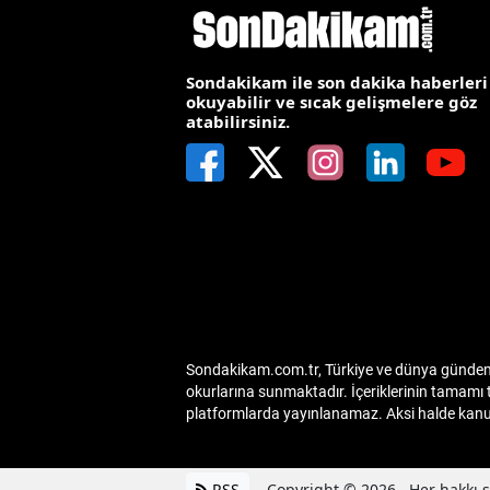
M
M
Sondakikam ile son dakika haberleri
okuyabilir ve sıcak gelişmelere göz
atabilirsiniz.
K
M
M
M
N
N
Sondakikam.com.tr, Türkiye ve dünya gündemin
O
okurlarına sunmaktadır. İçeriklerinin tamamı 
platformlarda yayınlanamaz. Aksi halde kanuni
R
S
RSS
Copyright © 2026 . Her hakkı sa