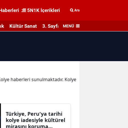
Haberleri
5N1K İçerikleri
Ara
ık
Kültür Sanat
3. Sayfa
MENÜ
 Kolye haberleri sunulmaktadır. Kolye
Türkiye, Peru'ya tarihi
kolye iadesiyle kültürel
mirasını koruma