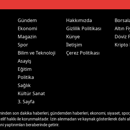
dirne
lazığ
Gündem
Hakkımızda
Borsal
Ekonomi
Gizlilik Politikası
Altın Fi
rzincan
Magazin
Künye
Döviz F
rzurum
Spor
İletişim
Kripto
Bilim ve Teknoloji
Çerez Politikası
skişehir
Asayiş
aziantep
Eğitim
Politika
iresun
Sağlık
ümüşhane
Kültür Sanat
3. Sayfa
akkari
den son dakika haberleri, gündemden haberleri, ekonomi, siyaset, spor, 
atay
telif hakkı ile korunmaktadır. İzin alınmadan ve kaynak gösterilerek dahi
 yaptırımları beraberinde getirir.
sparta