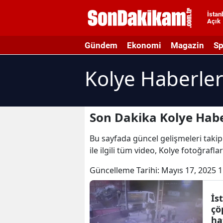
İstan
Açık
A
Gündem
Ekonomi
Magazin
Sp
A
Kolye Haberler
A
A
A
Son Dakika Kolye Habe
A
Bu sayfada güncel gelişmeleri takip 
ile ilgili tüm video, Kolye fotoğrafla
A
Güncelleme Tarihi:
Mayıs 17, 2025 1
A
A
İs
çö
B
ha