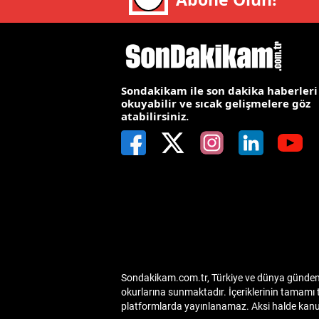
E
E
E
Sondakikam ile son dakika haberleri
okuyabilir ve sıcak gelişmelere göz
E
atabilirsiniz.
E
G
G
G
H
Sondakikam.com.tr, Türkiye ve dünya gündemin
H
okurlarına sunmaktadır. İçeriklerinin tamamı 
platformlarda yayınlanamaz. Aksi halde kanuni
I