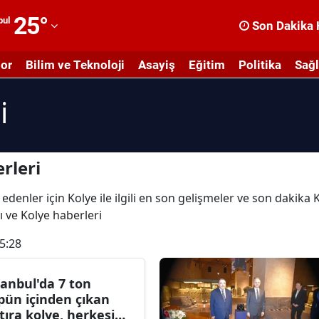
25
°
bul
Son Dakika 
dana
or
Bilim ve Teknoloji
Asayiş
Eğitim
Politika
Sağl
dıyaman
i
fyonkarahisar
ğrı
masya
rleri
nkara
edenler için Kolye ile ilgili en son gelişmeler ve son dakika
rı ve Kolye haberleri
ntalya
5:28
rtvin
ydın
tanbul'da 7 ton
pün içinden çıkan
alıkesir
tıra kolye, herkesi