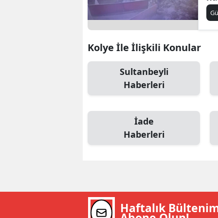
şaş
B
G
B
Kolye İle İlişkili Konular
Bi
Sultanbeyli
B
Haberleri
B
B
İade
Ç
Haberleri
Ç
Ç
D
Haftalık Bülteni
D
Abone Olun!