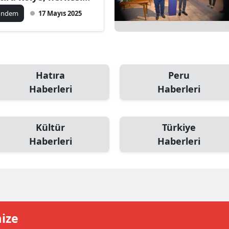
ırttı
ilecik
ündem
17 Mayıs 2025
ingöl
tlis
olu
Hatıra
Peru
Haberleri
Haberleri
urdur
ursa
Kültür
Türkiye
anakkale
Haberleri
Haberleri
ankırı
orum
enizli
mize
iyarbakır