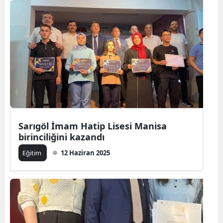
Sarıgöl İmam Hatip Lisesi Manisa
birinciliğini kazandı
Eğitim
12 Haziran 2025