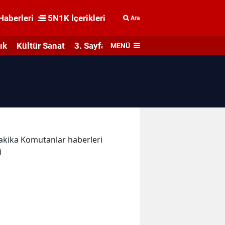
Haberleri
5N1K İçerikleri
Ara
ık
Kültür Sanat
3. Sayfa
MENÜ
 dakika Komutanlar haberleri
i