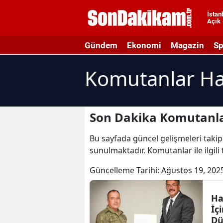
İstan
Açık
A
Gündem
Ekonomi
Magazin
Sp
A
Komutanlar Ha
A
A
A
Son Dakika Komutanla
A
Bu sayfada güncel gelişmeleri takip
sunulmaktadır. Komutanlar ile ilgil
A
Güncelleme Tarihi:
Ağustos 19, 202
A
A
Ha
İç
B
Dü