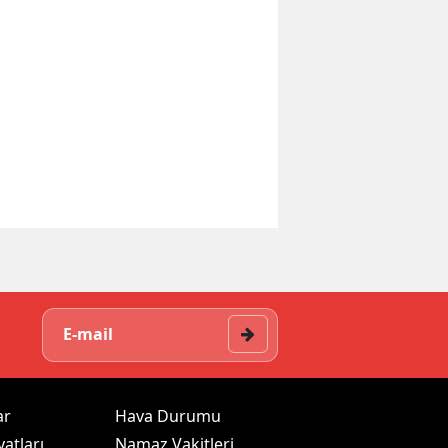
ar
Hava Durumu
yatları
Namaz Vakitleri