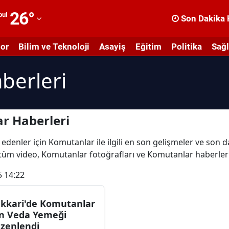
26
°
bul
Son Dakika 
dana
or
Bilim ve Teknoloji
Asayiş
Eğitim
Politika
Sağl
dıyaman
berleri
fyonkarahisar
ğrı
masya
r Haberleri
nkara
 edenler için Komutanlar ile ilgili en son gelişmeler ve son
i tüm video, Komutanlar fotoğrafları ve Komutanlar haberler
ntalya
5 14:22
rtvin
ydın
kkari'de Komutanlar
in Veda Yemeği
alıkesir
zenlendi