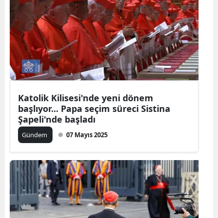
Katolik Kilisesi'nde yeni dönem
başlıyor... Papa seçim süreci Sistina
Şapeli'nde başladı
Gündem
07 Mayıs 2025