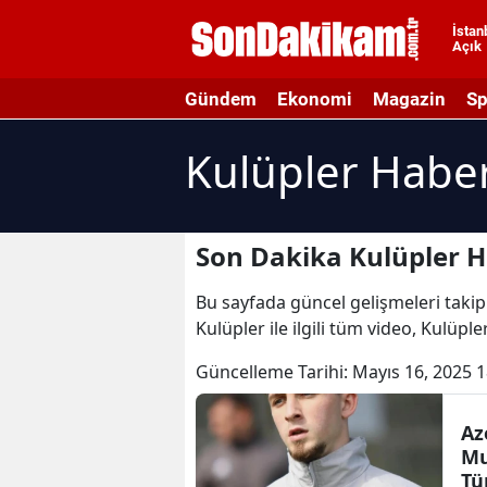
İstan
Açık
A
Gündem
Ekonomi
Magazin
Sp
A
Kulüpler Haber
A
A
A
Son Dakika Kulüpler H
A
Bu sayfada güncel gelişmeleri takip 
Kulüpler ile ilgili tüm video, Kulüpl
A
Güncelleme Tarihi:
Mayıs 16, 2025 1
A
A
Az
Mu
B
Tü