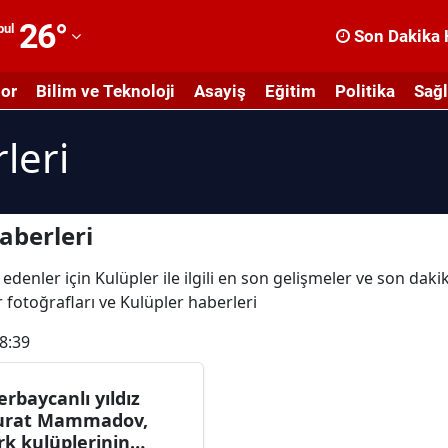
26
°
bul
Son Dakika 
dana
or
Bilim ve Teknoloji
Asayiş
Eğitim
Politika
Sağl
dıyaman
leri
fyonkarahisar
ğrı
masya
aberleri
nkara
edenler için Kulüpler ile ilgili en son gelişmeler ve son dak
er fotoğrafları ve Kulüpler haberleri
ntalya
8:39
rtvin
ydın
erbaycanlı yıldız
rat Mammadov,
alıkesir
rk kulüplerinin