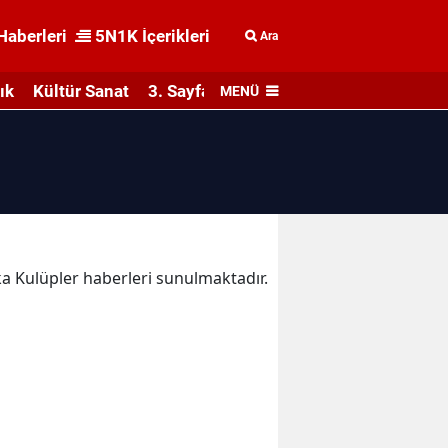
Haberleri
5N1K İçerikleri
Ara
ık
Kültür Sanat
3. Sayfa
MENÜ
ika Kulüpler haberleri sunulmaktadır.