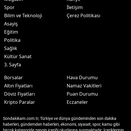
Spor
İletişim
Bilim ve Teknoloji
Çerez Politikası
Asayiş
Eğitim
Politika
Sağlık
Kültür Sanat
3. Sayfa
Borsalar
Hava Durumu
Altın Fiyatları
Namaz Vakitleri
Döviz Fiyatları
Puan Durumu
Kripto Paralar
Eczaneler
Sondakikam.com.tr, Türkiye ve dünya gündeminden son dakika
haberleri, gündemden haberleri, ekonomi, siyaset, spor, kamu gibi
birçok kategoride zengin içeriği okurlarına sunmaktadır. İçeriklerinin