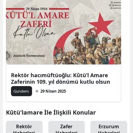
Rektör hacımüftüoğlu: Kûtü’l Amare
Zaferinin 109. yıl dönümü kutlu olsun
Gündem
29 Nisan 2025
Kûtü'lamare İle İlişkili Konular
Rektör
Zafer
Erzurum