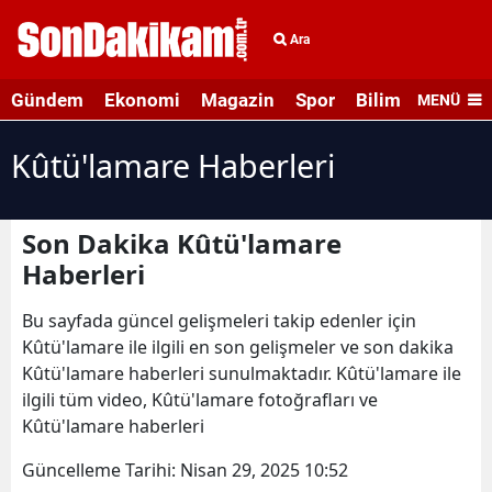
Ara
Gündem
Ekonomi
Magazin
Spor
Bilim ve Teknolo
MENÜ
Kûtü'lamare Haberleri
Son Dakika Kûtü'lamare
Haberleri
Bu sayfada güncel gelişmeleri takip edenler için
Kûtü'lamare ile ilgili en son gelişmeler ve son dakika
Kûtü'lamare haberleri sunulmaktadır. Kûtü'lamare ile
ilgili tüm video, Kûtü'lamare fotoğrafları ve
Kûtü'lamare haberleri
Güncelleme Tarihi:
Nisan 29, 2025 10:52