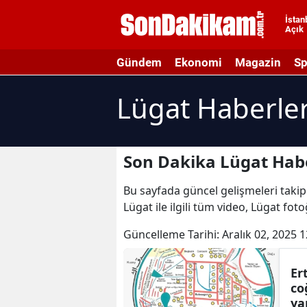
İstan
Açık
A
Gündem
Ekonomi
Magazin
Sp
A
Lügat Haberler
A
A
A
Son Dakika Lügat Habe
A
Bu sayfada güncel gelişmeleri takip 
Lügat ile ilgili tüm video, Lügat fot
A
Güncelleme Tarihi:
Aralık 02, 2025 1
A
A
Ert
co
B
ya