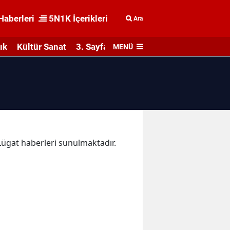
Haberleri
5N1K İçerikleri
Ara
ık
Kültür Sanat
3. Sayfa
MENÜ
 Lügat haberleri sunulmaktadır.