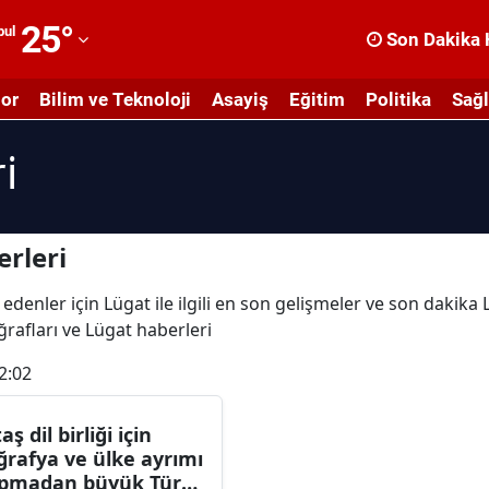
25
°
bul
Son Dakika 
dana
or
Bilim ve Teknoloji
Asayiş
Eğitim
Politika
Sağl
dıyaman
i
fyonkarahisar
ğrı
masya
rleri
nkara
edenler için Lügat ile ilgili en son gelişmeler ve son dakika
oğrafları ve Lügat haberleri
ntalya
2:02
rtvin
ydın
aş dil birliği için
ğrafya ve ülke ayrımı
alıkesir
pmadan büyük Türk