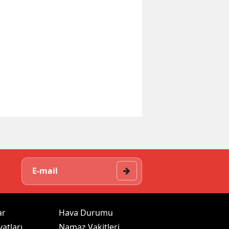
ar
Hava Durumu
yatları
Namaz Vakitleri