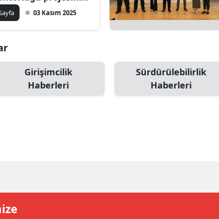
şlattı
ilecik
 Sayfa
03 Kasım 2025
ingöl
ar
tlis
olu
Girişimcilik
Sürdürülebilirlik
Haberleri
Haberleri
urdur
ursa
anakkale
ankırı
orum
enizli
mize
iyarbakır