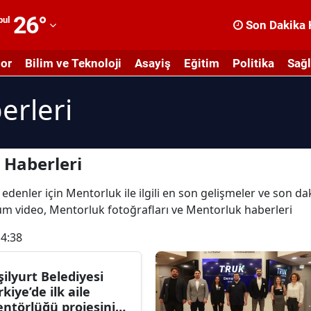
26
°
bul
Son Dakika 
dana
or
Bilim ve Teknoloji
Asayiş
Eğitim
Politika
Sağl
dıyaman
erleri
fyonkarahisar
ğrı
masya
 Haberleri
nkara
edenler için Mentorluk ile ilgili en son gelişmeler ve son d
 tüm video, Mentorluk fotoğrafları ve Mentorluk haberleri
ntalya
14:38
rtvin
ydın
şilyurt Belediyesi
rkiye’de ilk aile
alıkesir
ntörlüğü projesini