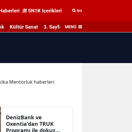
Haberleri
5N1K İçerikleri
Ara
ık
Kültür Sanat
3. Sayfa
MENÜ
akika Mentorluk haberleri
DenizBank ve
Oxentia'dan TRUK
Programı ile dokuz