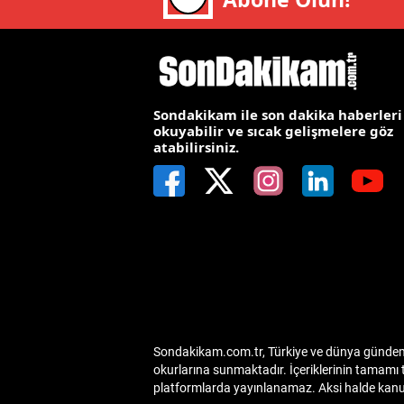
E
E
E
Sondakikam ile son dakika haberleri
okuyabilir ve sıcak gelişmelere göz
E
atabilirsiniz.
E
G
G
G
H
Sondakikam.com.tr, Türkiye ve dünya gündemin
H
okurlarına sunmaktadır. İçeriklerinin tamamı 
platformlarda yayınlanamaz. Aksi halde kanuni
I