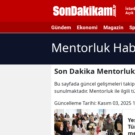
İstan
Açık
A
Gündem
Ekonomi
Magazin
Sp
A
Mentorluk Hab
A
A
A
Son Dakika Mentorluk
A
Bu sayfada güncel gelişmeleri takip 
sunulmaktadır. Mentorluk ile ilgili
A
Güncelleme Tarihi:
Kasım 03, 2025 
A
A
Ye
Tü
B
me