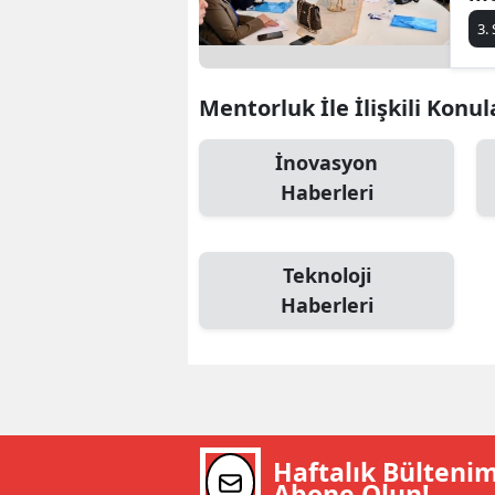
ba
B
3.
B
Mentorluk İle İlişkili Konul
Bi
İnovasyon
B
Haberleri
B
B
Teknoloji
Ç
Haberleri
Ç
Ç
D
Haftalık Bülteni
D
Abone Olun!