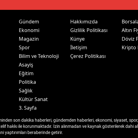
dirne
lazığ
Gündem
Hakkımızda
Borsal
Ekonomi
Gizlilik Politikası
Altın Fi
rzincan
Magazin
Künye
Döviz F
rzurum
Spor
İletişim
Kripto
Bilim ve Teknoloji
Çerez Politikası
skişehir
Asayiş
aziantep
Eğitim
Politika
iresun
Sağlık
ümüşhane
Kültür Sanat
3. Sayfa
akkari
den son dakika haberleri, gündemden haberleri, ekonomi, siyaset, spor, 
atay
telif hakkı ile korunmaktadır. İzin alınmadan ve kaynak gösterilerek dahi
 yaptırımları beraberinde getirir.
sparta