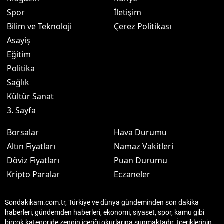
Spor
İletişim
Bilim ve Teknoloji
Çerez Politikası
Asayiş
Eğitim
Politika
Sağlık
Kültür Sanat
3. Sayfa
Borsalar
Hava Durumu
Altın Fiyatları
Namaz Vakitleri
Döviz Fiyatları
Puan Durumu
Kripto Paralar
Eczaneler
Sondakikam.com.tr, Türkiye ve dünya gündeminden son dakika
haberleri, gündemden haberleri, ekonomi, siyaset, spor, kamu gibi
birçok kategoride zengin içeriği okurlarına sunmaktadır. İçeriklerinin