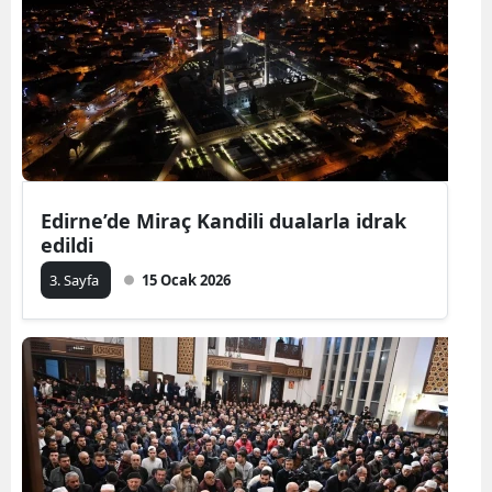
Edirne’de Miraç Kandili dualarla idrak
edildi
3. Sayfa
15 Ocak 2026