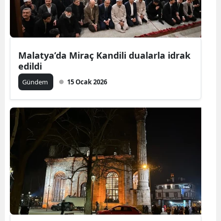
Malatya’da Miraç Kandili dualarla idrak
edildi
Gündem
15 Ocak 2026