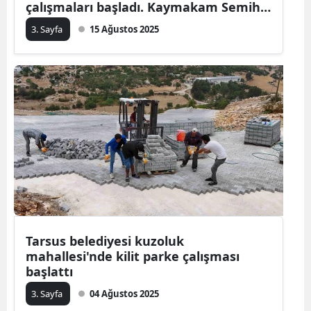
çalışmaları başladı. Kaymakam Semih
Memiş projenin
3. Sayfa
15 Ağustos 2025
Tarsus belediyesi kuzoluk
mahallesi'nde kilit parke çalışması
başlattı
3. Sayfa
04 Ağustos 2025