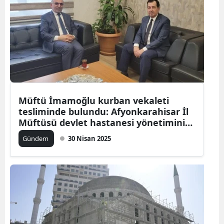
Müftü İmamoğlu kurban vekaleti
tesliminde bulundu: Afyonkarahisar İl
Müftüsü devlet hastanesi yönetimini
ziyaret etti
Gündem
30 Nisan 2025