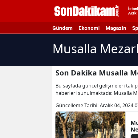
İstan
Açık
A
Gündem
Ekonomi
Magazin
Sp
A
Musalla Mezarl
A
A
A
Son Dakika Musalla Me
A
Bu sayfada güncel gelişmeleri takip 
haberleri sunulmaktadır. Musalla Mez
A
Güncelleme Tarihi:
Aralık 04, 2024 0
A
A
Mu
Ne
B