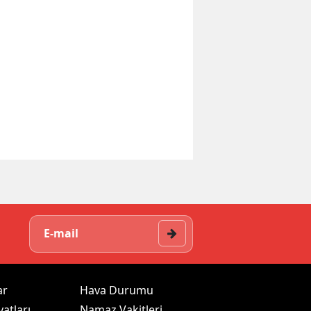
ar
Hava Durumu
yatları
Namaz Vakitleri