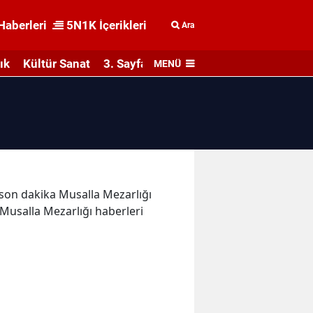
Haberleri
5N1K İçerikleri
Ara
ık
Kültür Sanat
3. Sayfa
MENÜ
e son dakika Musalla Mezarlığı
e Musalla Mezarlığı haberleri