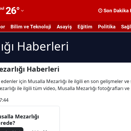
26
°
bul
Son Dakika 
dana
or
Bilim ve Teknoloji
Asayiş
Eğitim
Politika
Sağl
dıyaman
ığı Haberleri
fyonkarahisar
ğrı
masya
zarlığı Haberleri
nkara
edenler için Musalla Mezarlığı ile ilgili en son gelişmeler v
arlığı ile ilgili tüm video, Musalla Mezarlığı fotoğrafları v
ntalya
7:44
rtvin
ydın
salla Mezarlığı
rede?
alıkesir