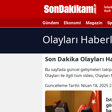
İstan
Açık
A
Gündem
Ekonomi
Magazin
Sp
A
Olayları Haberl
A
A
A
Son Dakika Olayları H
A
Bu sayfada güncel gelişmeleri takip 
Olayları ile ilgili tüm video, Olayları
A
Güncelleme Tarihi:
Nisan 18, 2025 2
A
A
İs
gö
B
ba