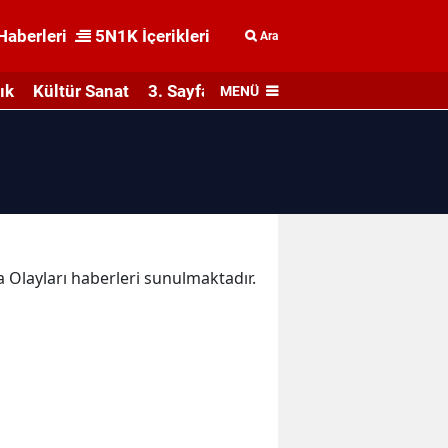
Haberleri
5N1K İçerikleri
Ara
ık
Kültür Sanat
3. Sayfa
MENÜ
ka Olayları haberleri sunulmaktadır.