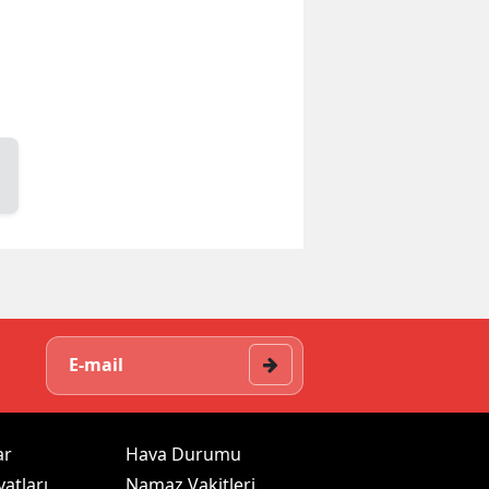
ar
Hava Durumu
yatları
Namaz Vakitleri