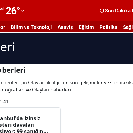
26
°
bul
Son Dakika 
dana
or
Bilim ve Teknoloji
Asayiş
Eğitim
Politika
Sağl
dıyaman
eri
fyonkarahisar
ğrı
masya
aberleri
nkara
edenler için Olayları ile ilgili en son gelişmeler ve son daki
 fotoğrafları ve Olayları haberleri
ntalya
1:41
rtvin
ydın
tanbul'da izinsiz
steri davaları
alıkesir
şlıyor: 99 sanığın